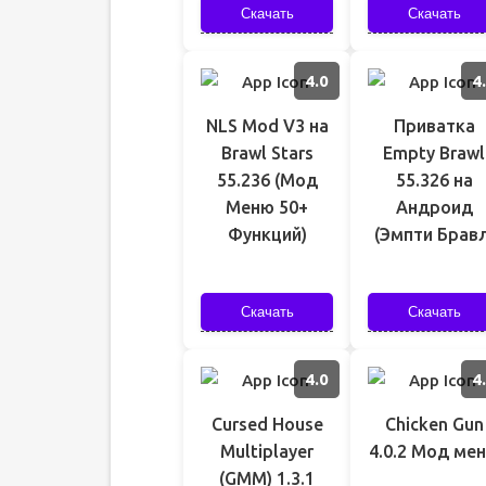
Скачать
Скачать
4.0
4
NLS Mod V3 на
Приватка
Brawl Stars
Empty Brawl
55.236 (Мод
55.326 на
Меню 50+
Андроид
Функций)
(Эмпти Бравл
Скачать
Скачать
4.0
4
Cursed House
Chicken Gun
Multiplayer
4.0.2 Мод ме
(GMM) 1.3.1