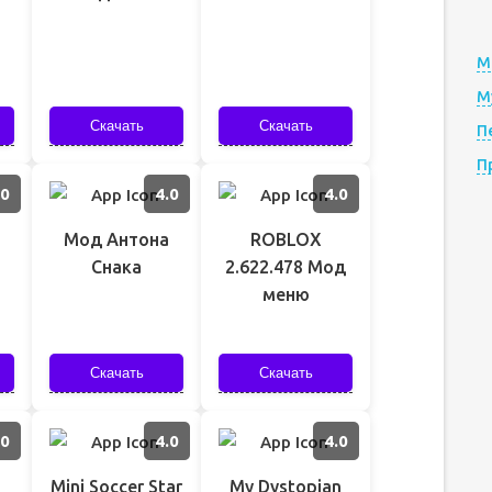
М
М
Скачать
Скачать
П
П
.0
4.0
4.0
Мод Антона
ROBLOX
Снака
2.622.478 Мод
меню
Скачать
Скачать
.0
4.0
4.0
Mini Soccer Star
My Dystopian