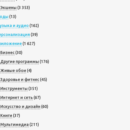
Экшены
(3 353)
оды
(13)
узыка и аудио
(162)
ерсонализация
(39)
риложение
(1 627)
Бизнес
(30)
Другие программы
(176)
Живые обои
(4)
Здоровье и фитнес
(45)
Инструменты
(351)
Интернет и сеть
(67)
Искусство и дизайн
(60)
Книги
(37)
Мультимедиа
(211)