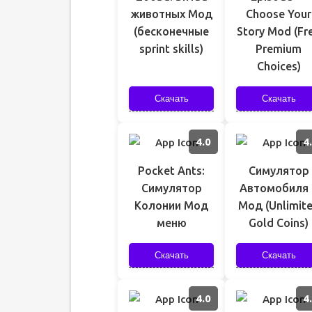
животных Мод
Choose Your
(бесконечные
Story Mod (Fr
sprint skills)
Premium
Choices)
Скачать
Скачать
4.0
4
Pocket Ants:
Симулятор
Симулятор
Автомобиля 
Колонии Мод
Мод (Unlimit
меню
Gold Coins)
Скачать
Скачать
4.0
4