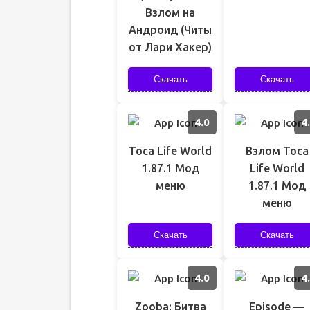
Взлом на
Андроид (Читы
от Лари Хакер)
Скачать
Скачать
4.0
4
Toca Life World
Взлом Toca
1.87.1 Мод
Life World
меню
1.87.1 Мод
меню
Скачать
Скачать
4.0
4
Zooba: Битва
Episode —