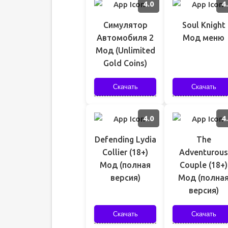
4.0
4
Симулятор
Soul Knight
Автомобиля 2
Мод меню
Мод (Unlimited
Gold Coins)
Скачать
Скачать
4.0
4
Defending Lydia
The
Collier (18+)
Adventurous
Мод (полная
Couple (18+)
версия)
Мод (полна
версия)
Скачать
Скачать