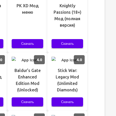
я
PK XD Мод
Knightly
меню
Passions (18+)
Мод (полная
версия)
Скачать
Скачать
.0
4.0
4.0
Baldur’s Gate
Stick War:
д
Enhanced
Legacy Mod
Edition Mod
(Unlimited
(Unlocked)
Diamonds)
Скачать
Скачать