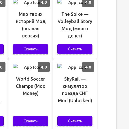
.0
4.0
4.0
Мир твоих
The Spike —
историй Мод
Volleyball Story
(полная
Мод (много
версия)
денег)
Скачать
Скачать
.0
4.0
4.0
World Soccer
SkyRail —
Champs (Mod
симулятор
Money)
поезда СНГ
я
Mod (Unlocked)
Скачать
Скачать