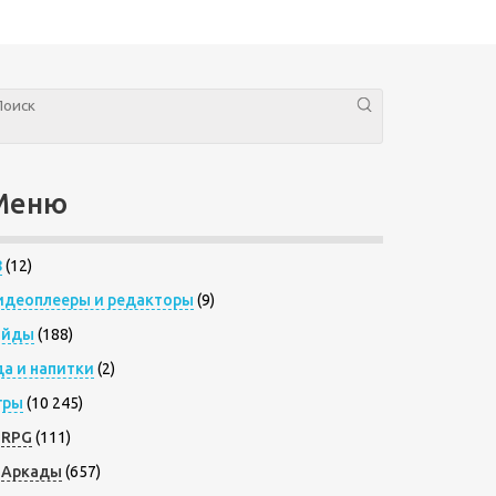
Меню
8
(12)
идеоплееры и редакторы
(9)
айды
(188)
да и напитки
(2)
гры
(10 245)
RPG
(111)
Аркады
(657)