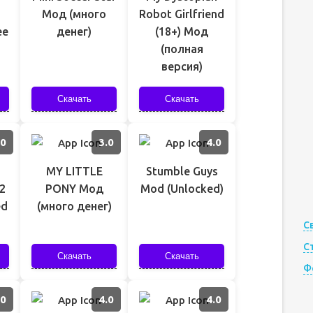
Мод (много
Robot Girlfriend
ee
денег)
(18+) Мод
(полная
версия)
Скачать
Скачать
.0
3.0
4.0
MY LITTLE
Stumble Guys
2
PONY Мод
Mod (Unlocked)
ed
(много денег)
С
С
Скачать
Скачать
Ф
.0
4.0
4.0