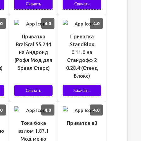
Скачать
Скачать
.0
4.0
4.0
Приватка
Приватка
BralSral 55.244
StandBlox
на Андроид
0.11.0 на
(Рофл Мод для
Стандофф 2
)
Бравл Старс)
0.28.4 (Стенд
Блокс)
Скачать
Скачать
.0
4.0
4.0
Тока бока
Приватка в3
ню
взлом 1.87.1
Мод меню