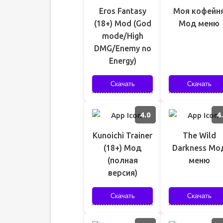
Eros Fantasy
Моя кофейн
(18+) Mod (God
Мод меню
mode/High
DMG/Enemy no
Energy)
Скачать
Скачать
4.0
4
Kunoichi Trainer
The Wild
(18+) Мод
Darkness Мо
(полная
меню
версия)
Скачать
Скачать