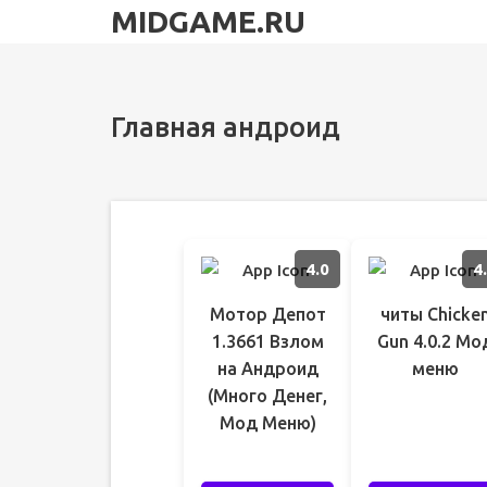
MIDGAME.RU
Главная андроид
4.0
4
Мотор Депот
читы Chicke
1.3661 Взлом
Gun 4.0.2 Мо
на Андроид
меню
(Много Денег,
Мод Меню)