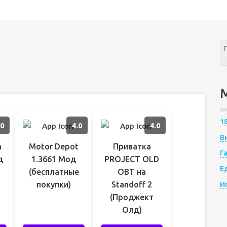
1
.0
4.0
4.0
В
n
Motor Depot
Приватка
Г
д
1.3661 Мод
PROJECT OLD
Е
(бесплатные
OBT на
покупки)
Standoff 2
И
(Проджект
Олд)