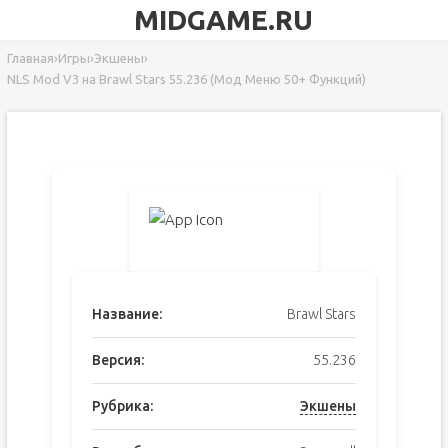
MIDGAME.RU
Главная
›
Игры
›
Экшены
›
NLS Mod V3 на Brawl Stars 55.236 (Мод Меню 50+ Функций)
Название:
Brawl Stars
Версия:
55.236
Рубрика:
Экшены