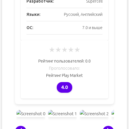
Разработчик:
Supercell
Языки:
Русский, Английский
ОС:
7.0 и выше
★
★
★
★
★
Рейтинг пользователей:
0.0
Проголосовало:
Рейтинг Play Market
4.0