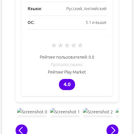
Языки:
Русский, Английский
ОС:
5.1 и выше
★
★
★
★
★
Рейтинг пользователей:
0.0
Проголосовало:
Рейтинг Play Market
4.0