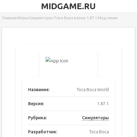
MIDGAME.RU
Главная
›
Игры
›
Симуляторы
›
Тока бока взлом 1.87.1 Мод меню
Название:
Toca Boca World
Версия:
1.87.1
Рубрика:
Симуляторы
Разработчик:
Toca Boca