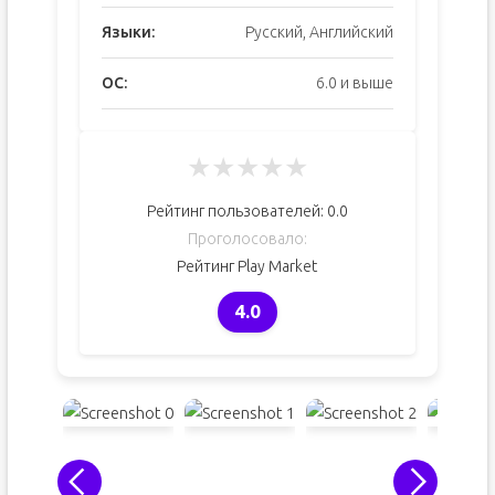
Языки:
Русский, Английский
ОС:
6.0 и выше
★
★
★
★
★
Рейтинг пользователей:
0.0
Проголосовало:
Рейтинг Play Market
4.0