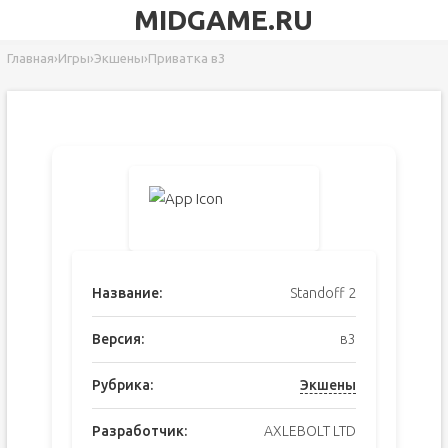
MIDGAME.RU
Главная
›
Игры
›
Экшены
›
Приватка в3
Название:
Standoff 2
Версия:
в3
Рубрика:
Экшены
Разработчик:
AXLEBOLT LTD