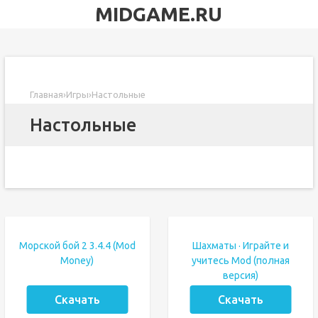
MIDGAME.RU
Главная
›
Игры
›
Настольные
Настольные
Морской бой 2 3.4.4 (Mod
Шахматы · Играйте и
Money)
учитесь Mod (полная
версия)
Скачать
Скачать