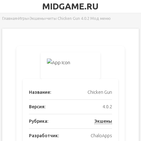
MIDGAME.RU
Главная
›
Игры
›
Экшены
›
читы Chicken Gun 4.0.2 Мод меню
Название:
Chicken Gun
Версия:
4.0.2
Рубрика:
Экшены
Разработчик:
ChaloApps