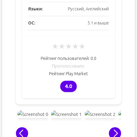
Языки:
Русский, Английский
ОС:
5.1 и выше
★
★
★
★
★
Рейтинг пользователей:
0.0
Проголосовало:
Рейтинг Play Market
4.0