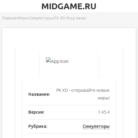
MIDGAME.RU
Главная
›
Игры
›
Симуляторы
›
PK XD Мод меню
PK XD - открывайте новые
Название:
миры!
Версия:
1.45.4
Рубрика:
Симуляторы