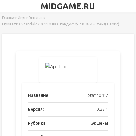
MIDGAME.RU
Главная
›
Игры
›
Экшены
›
Приватка StandBlox 0.11.0 на Стандофф 2 0.28.4 (Стенд Блокс)
Название:
Standoff 2
Версия:
0.28.4
Рубрика:
Экшены