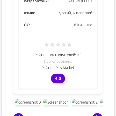
Разработчик:
AXLEBOLT LTD
Языки:
Русский, Английский
ОС:
6.0 и выше
★
★
★
★
★
Рейтинг пользователей:
0.0
Проголосовало:
Рейтинг Play Market
4.0