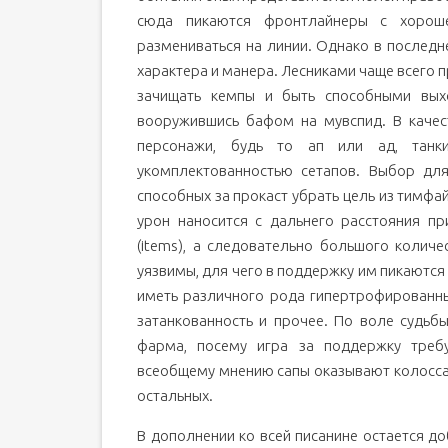
сюда пикаются фронтлайнеры с хорош
размениваться на линии. Однако в последн
характера и манера. Лесниками чаще всего 
зачищать кемпы и быть способными выхо
вооружившись бафом на мувспид. В качест
персонажи, будь то ап или ад, танк
укомплектованностью сетапов. Выбор для
способных за прокаст убрать цель из тимфай
урон наносится с дальнего расстояния п
(items), а следовательно большого колич
уязвимы, для чего в поддержку им пикаютс
иметь различного рода гипертрофированные 
затанкованность и прочее. По воле судьб
фарма, посему игра за поддержку требу
всеобщему мнению сапы оказывают колоссал
остальных.
В дополнении ко всей писанине остается д