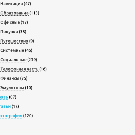
Навигация
(47)
Образование
(113)
Офисные
(17)
Покупки
(35)
Путешествия
(9)
Системные
(46)
Социальные
(239)
Телефонная часть
(16)
Финансы
(75)
Эмуляторы
(10)
вязь
(87)
татьи
(12)
отография
(120)