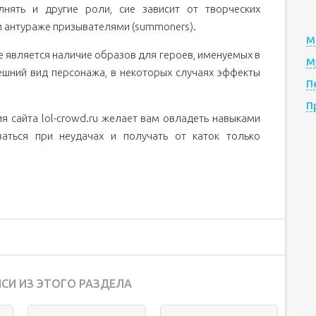
лнять и другие роли, сие зависит от творческих
м антураже призывателями (summoners).
М
является наличие образов для героев, именуемых в
М
нешний вид персонажа, в некоторых случаях эффекты
П
П
я сайта lol-crowd.ru желает вам овладеть навыками
аться при неудачах и получать от каток только
СИ ИЗ ЭТОГО РАЗДЕЛА