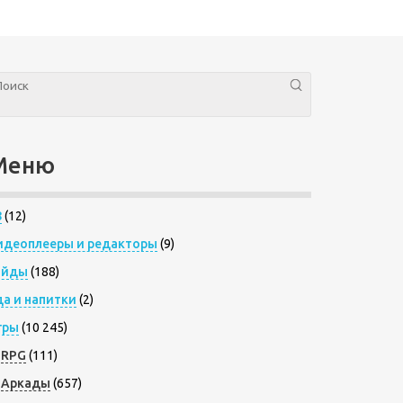
Меню
8
(12)
идеоплееры и редакторы
(9)
айды
(188)
да и напитки
(2)
гры
(10 245)
RPG
(111)
Аркады
(657)