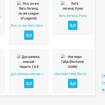
д
Лига легенд: Руны
0,0
Лол, он же Лига Легенд, он же League of Legends
0,0
рных игр
Дуо ранкед или как тащить 2 в 8
Ноктюрн Гайд (Nocturne Guide)
С
С
0,0
0,0
Ф