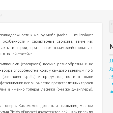
нд
е принадлежности к жанру Моба (Moba — multiplayer
ые особенности и характерные свойства, такие как
бъекты и герои, призванные взаимодействовать с
 в нашей статейке.
1
емпионами (champions) весьма разнообразны, и не
В
 набора способностей, коих у каждого минимум по 5
Г
я (summoner spells) и предметов, но и в плане
фференциации все множество представленных героев
Е
ей, а именно топеры, лесники (они же джанглеры),
И
, топеры. Как можно догнать из названия, местом
ия (fields of justice) является топ лейн. Как правило