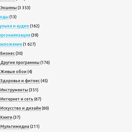
Экшены
(3 353)
оды
(13)
узыка и аудио
(162)
ерсонализация
(39)
риложение
(1 627)
Бизнес
(30)
Другие программы
(176)
Живые обои
(4)
Здоровье и фитнес
(45)
Инструменты
(351)
Интернет и сеть
(67)
Искусство и дизайн
(60)
Книги
(37)
Мультимедиа
(211)