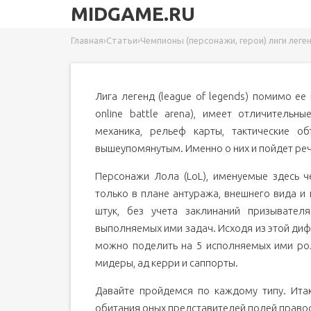
MIDGAME.RU
Главная
›
Статьи
›
Чемпионы (персонажи, герои) лиги леге
Лига легенд (league of legends) помимо е
online battle arena), имеет отличительн
механика, рельеф карты, тактические о
вышеупомянутым. Именно о них и пойдет речь
Персонажи Лола (LoL), именуемые здесь ч
только в плане антуража, внешнего вида и
штук, без учета заклинаний призывател
выполняемых ими задач. Исходя из этой ди
можно поделить на 5 исполняемых ими рол
мидеры, ад керри и саппорты.
Давайте пройдемся по каждому типу. Итак
обитания оных представителей полей правосуд