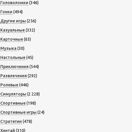
Головоломки
(346)
Гонки
(494)
Другие игры
(256)
Казуальные
(332)
Карточные
(63)
Музыка
(30)
Настольные
(45)
Приключения
(544)
Развлечения
(292)
Ролевые
(446)
Симуляторы
(2 228)
Спортивные
(198)
Спортивные игры
(24)
Стратегии
(478)
Хентай
(310)