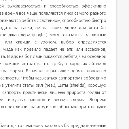
ей выживаемостью и способностью эффективно
ее время все чаще появляются пики самого разного
признаются ребята с састейном, способностью быстро
дить на ганки, не на своих двоих или хотя бы
ве джанглера (jungler) могут оказаться различные
и или сквиши с уроном, выбор определяется
 мида как правило падает на апк или ассасинов,
та. В адк на бот лайн пикаются ребята, чей основной
ри помощи автоатак, что требует хороших айтемов
ества фарма. В начале игры такие ребята довольно
я саппорты. Чтобы называться саппортом необходимо
утилити статы, хил (heal), щиты (shields), хорошую
ы саппорты практически лишены прироста голды от
ет искусных навыков и весьма сложна. Вопреки
ьное влияние на игру и способны закеррить не хуже
обавить, что чемпионы казалось бы предназначенные