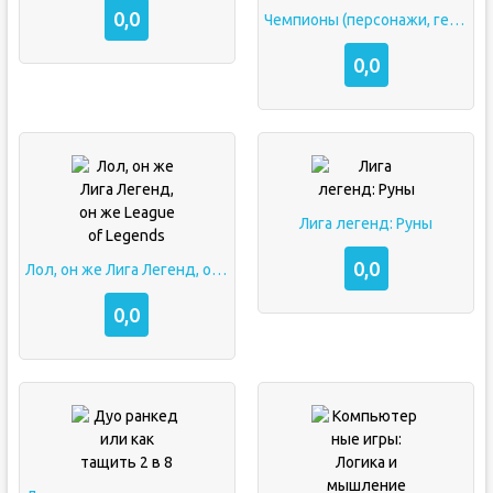
0,0
Чемпионы (персонажи, герои) лиги легенд
0,0
Лига легенд: Руны
0,0
Лол, он же Лига Легенд, он же League of Legends
0,0