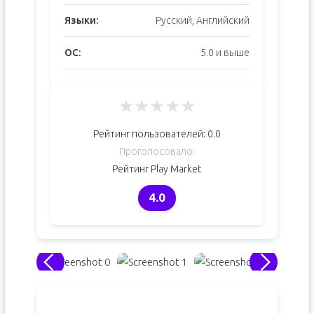
Языки:
Русский, Английский
ОС:
5.0 и выше
★
★
★
★
★
Рейтинг пользователей:
0.0
Проголосовало:
Рейтинг Play Market
4.0