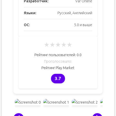
Разработчик:
Var Online
Языки:
Русский, Английский
ОС:
5.0 и выше
★
★
★
★
★
Рейтинг пользователей:
0.0
Проголосовало:
Рейтинг Play Market
3.7