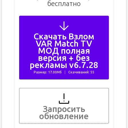
бесплатно
Скачать Взлом
VAR Match TV
МОД полная
версия + без
рекламы v6.7.28
Размер: 17.00Мб
Скачиваний: 55
Запросить
обновление