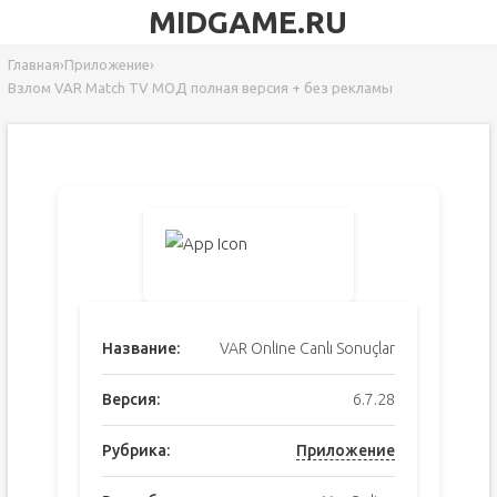
MIDGAME.RU
Главная
›
Приложение
›
Взлом VAR Match TV МОД полная версия + без рекламы
Название:
VAR Online Canlı Sonuçlar
Версия:
6.7.28
Рубрика:
Приложение