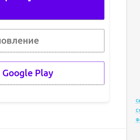
новление
 Google Play
С
С
Ф