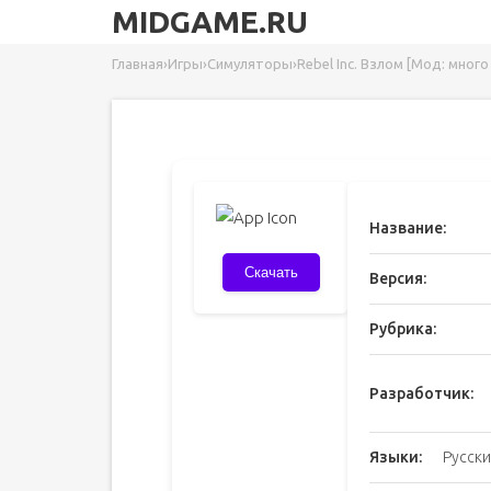
MIDGAME.RU
Главная
›
Игры
›
Симуляторы
›
Rebel Inc. Взлом [Мод: мног
Название:
Скачать
Версия:
Рубрика:
Разработчик:
Языки:
Русски