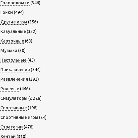
Головоломки
(346)
Гонки
(494)
Другие игры
(256)
Казуальные
(332)
Карточные
(63)
Музыка
(30)
Настольные
(45)
Приключения
(544)
Развлечения
(292)
Ролевые
(446)
Симуляторы
(2 228)
Спортивные
(198)
Спортивные игры
(24)
Стратегии
(478)
Хентай
(310)