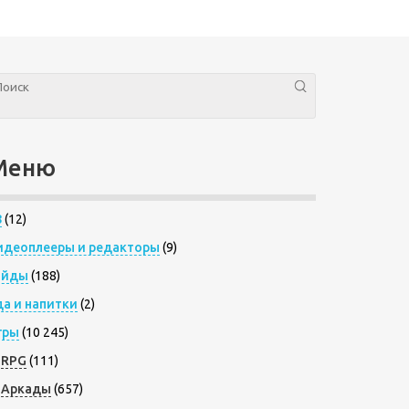
Меню
8
(12)
идеоплееры и редакторы
(9)
айды
(188)
да и напитки
(2)
гры
(10 245)
RPG
(111)
Аркады
(657)