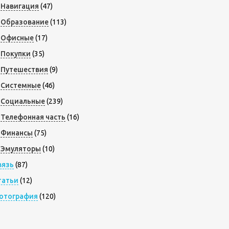
Навигация
(47)
Образование
(113)
Офисные
(17)
Покупки
(35)
Путешествия
(9)
Системные
(46)
Социальные
(239)
Телефонная часть
(16)
Финансы
(75)
Эмуляторы
(10)
вязь
(87)
татьи
(12)
отография
(120)