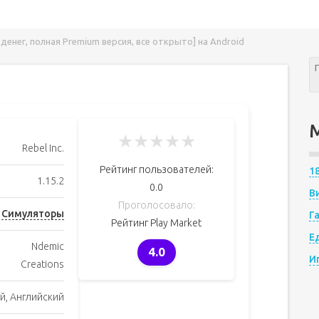
о денег, полная Premium версия, все открыто] на Android
★
★
★
★
★
Rebel Inc.
Рейтинг пользователей:
1
1.15.2
0.0
В
Проголосовало:
Симуляторы
Г
Рейтинг Play Market
Е
Ndemic
4.0
И
Creations
й, Английский