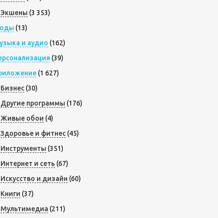
Экшены
(3 353)
оды
(13)
узыка и аудио
(162)
ерсонализация
(39)
риложение
(1 627)
Бизнес
(30)
Другие программы
(176)
Живые обои
(4)
Здоровье и фитнес
(45)
Инструменты
(351)
Интернет и сеть
(67)
Искусство и дизайн
(60)
Книги
(37)
Мультимедиа
(211)