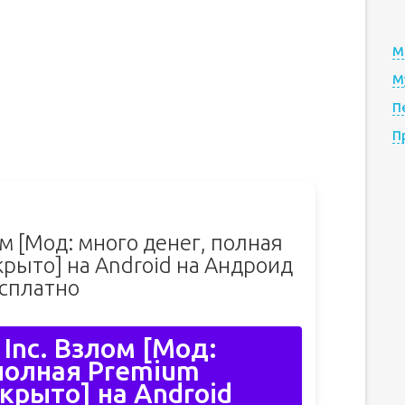
М
М
П
П
ом [Мод: много денег, полная
крыто] на Android на Андроид
сплатно
 Inc. Взлом [Мод:
 полная Premium
ткрыто] на Android