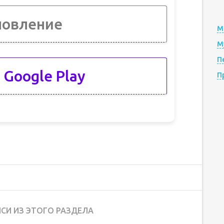
новление
М
М
П
 Google Play
П
СИ ИЗ ЭТОГО РАЗДЕЛА