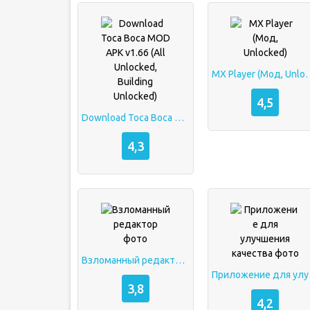
MX Player (Мо
4,5
Download Toca Boca MOD APK v1.66 (All Unlocked, Building Unlocked)
4,3
Взломанный редактор фото
Прилож
3,8
4,2