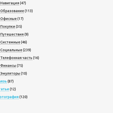
Навигация
(47)
Образование
(113)
Офисные
(17)
Покупки
(35)
Путешествия
(9)
Системные
(46)
Социальные
(239)
Телефонная часть
(16)
Финансы
(75)
Эмуляторы
(10)
вязь
(87)
татьи
(12)
отография
(120)