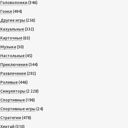
Головоломки
(346)
Гонки
(494)
Другие игры
(256)
Казуальные
(332)
Карточные
(63)
Музыка
(30)
Настольные
(45)
Приключения
(544)
Развлечения
(292)
Ролевые
(446)
Симуляторы
(2 228)
Спортивные
(198)
Спортивные игры
(24)
Стратегии
(478)
Хентай
(310)