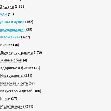
Экшены
(3 353)
оды
(13)
узыка и аудио
(162)
ерсонализация
(39)
риложение
(1 627)
Бизнес
(30)
Другие программы
(176)
Живые обои
(4)
Здоровье и фитнес
(45)
Инструменты
(351)
Интернет и сеть
(67)
Искусство и дизайн
(60)
Книги
(37)
Мультимедиа
(211)