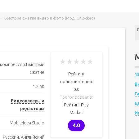
— Быстрое сжатие видео и фото (Мод, Unlocked)
★
★
★
★
★
компрессор:Быстрый
сжатие
Рейтинг
1
пользователей:
В
1.2.60
0.0
Г
Проголосовало:
Видеоплееры и
Е
Рейтинг Play
редакторы
Market
И
MobileIdea Studio
4.0
Русский, Английский