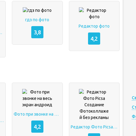
гдз по фото
Редактор фото
3,8
д, Unlocked)
4,2
С
С
Фото при звонке на весь экран андроид
Ф
ение для улучшения качества фото
4,2
Редактор Фото Picsa Создание Фотоколлажей без рекламы