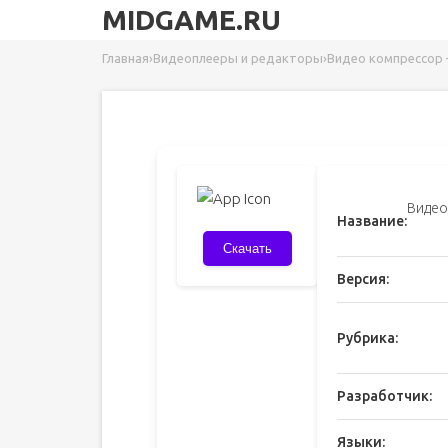
MIDGAME.RU
Главная
›
Видеоплееры и редакторы
›
Видео компрессор 
Видео
Название:
Скачать
Версия:
Рубрика:
Разработчик:
Языки: