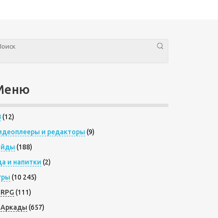
Меню
8
(12)
идеоплееры и редакторы
(9)
айды
(188)
да и напитки
(2)
гры
(10 245)
RPG
(111)
Аркады
(657)