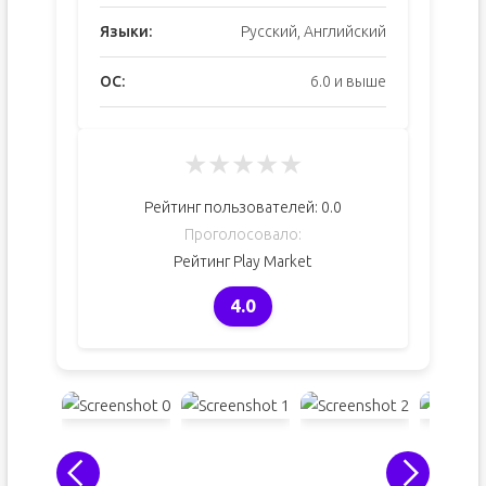
Языки:
Русский, Английский
ОС:
6.0 и выше
★
★
★
★
★
Рейтинг пользователей:
0.0
Проголосовало:
Рейтинг Play Market
4.0