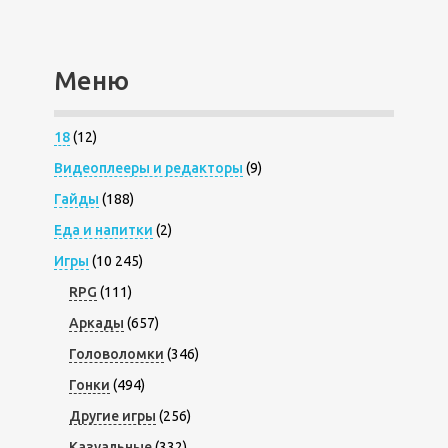
Меню
18
(12)
Видеоплееры и редакторы
(9)
Гайды
(188)
Еда и напитки
(2)
Игры
(10 245)
RPG
(111)
Аркады
(657)
Головоломки
(346)
Гонки
(494)
Другие игры
(256)
Казуальные
(332)