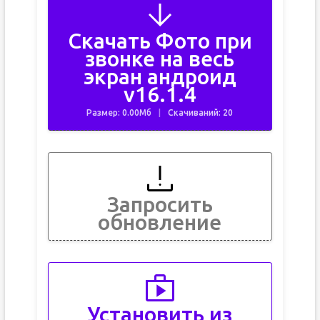
Скачать Фото при
звонке на весь
экран андроид
v16.1.4
Размер: 0.00Мб
Скачиваний: 20
Запросить
обновление
Установить из