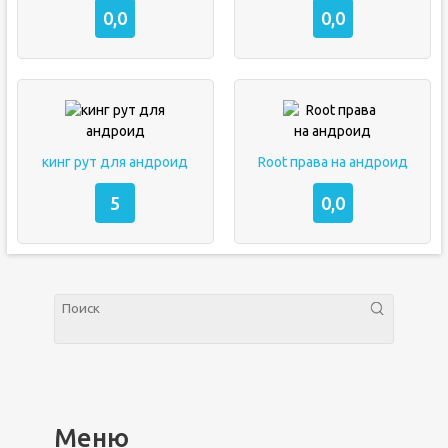
0,0
0,0
кинг рут для андроид
Root права на андроид
5
0,0
Меню