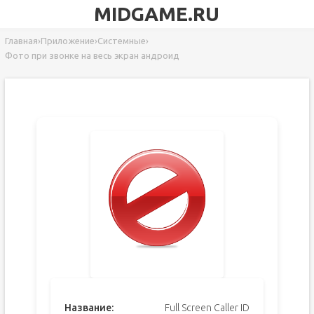
MIDGAME.RU
Главная
›
Приложение
›
Системные
›
Фото при звонке на весь экран андроид
Название:
Full Screen Caller ID