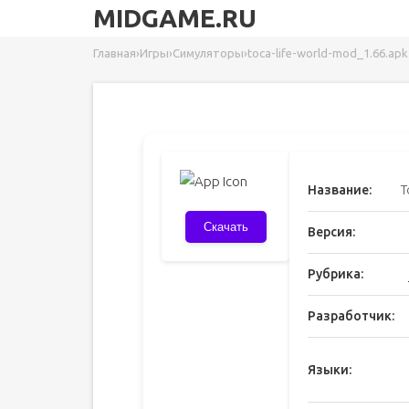
MIDGAME.RU
Главная
›
Игры
›
Симуляторы
›
toca-life-world-mod_1.66.apk
Название:
T
Скачать
Версия:
Рубрика:
Разработчик:
Языки: