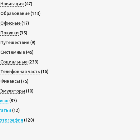
Навигация
(47)
Образование
(113)
Офисные
(17)
Покупки
(35)
Путешествия
(9)
Системные
(46)
Социальные
(239)
Телефонная часть
(16)
Финансы
(75)
Эмуляторы
(10)
вязь
(87)
татьи
(12)
отография
(120)