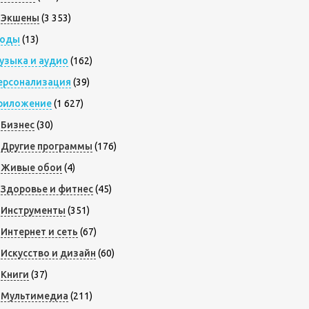
Экшены
(3 353)
оды
(13)
узыка и аудио
(162)
ерсонализация
(39)
риложение
(1 627)
Бизнес
(30)
Другие программы
(176)
Живые обои
(4)
Здоровье и фитнес
(45)
Инструменты
(351)
Интернет и сеть
(67)
Искусство и дизайн
(60)
Книги
(37)
Мультимедиа
(211)