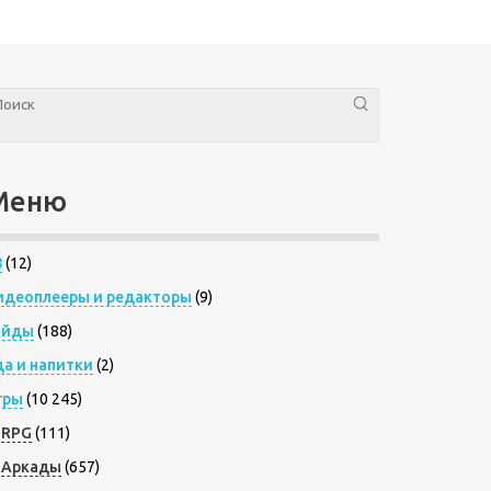
Меню
8
(12)
идеоплееры и редакторы
(9)
айды
(188)
да и напитки
(2)
гры
(10 245)
RPG
(111)
Аркады
(657)