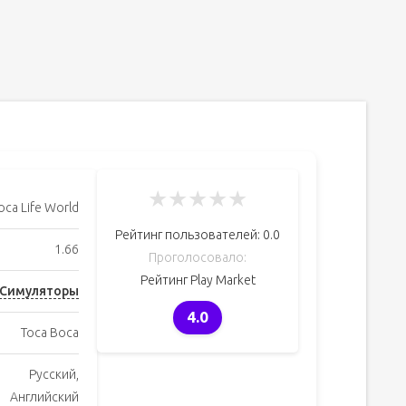
★
★
★
★
★
oca Life World
Рейтинг пользователей:
0.0
1.66
Проголосовало:
Рейтинг Play Market
Симуляторы
4.0
Toca Boca
Русский,
Английский