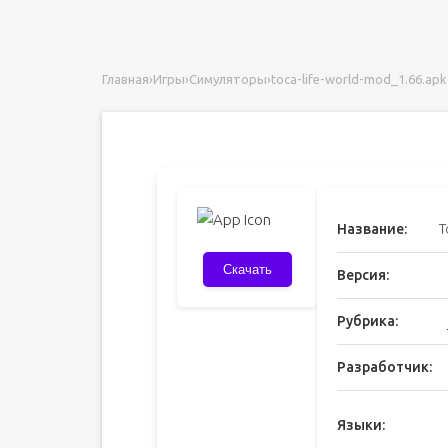
Главная
›
Игры
›
Симуляторы
›
toca-life-world-mod_1.66.apk
Название:
T
Скачать
Версия:
Рубрика:
Разработчик:
Языки: