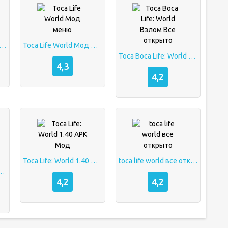
life-world-mod_1.66.apk
Toca Life World Мод меню
Toca Boca Life: World Взлом Все открыто
4,3
4,2
Toca Life: World 1.40 APK Мод
toca life world все открыто
World взлом с Хеллоу Китти
4,2
4,2