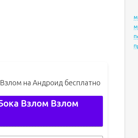
М
М
П
П
6 Взлом на Андроид бесплатно
 Бока Взлом Взлом