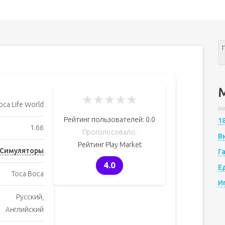
★
★
★
★
★
oca Life World
Рейтинг пользователей:
0.0
1
1.66
Проголосовало:
В
Рейтинг Play Market
Симуляторы
Г
4.0
Е
Toca Boca
И
Русский,
Английский