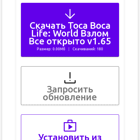
Скачать Toca Boca
Life: World Взлом
Все открыто v1.65
Размер: 0.00Мб
Скачиваний: 180
Запросить
обновление
Установить из