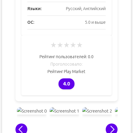
Языки:
Русский, Английский
ОС:
5.0 и выше
★
★
★
★
★
Рейтинг пользователей:
0.0
Проголосовало:
Рейтинг Play Market
4.0