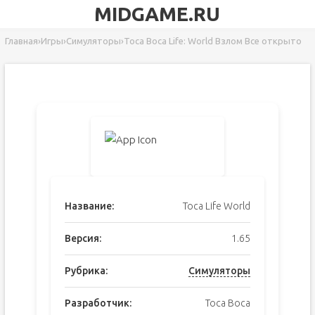
MIDGAME.RU
Главная
›
Игры
›
Симуляторы
›
Toca Boca Life: World Взлом Все открыто
Название:
Toca Life World
Версия:
1.65
Рубрика:
Симуляторы
Разработчик:
Toca Boca