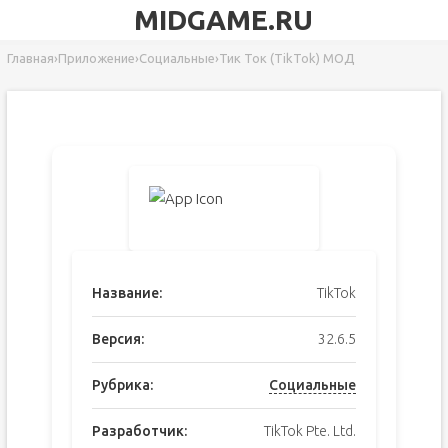
MIDGAME.RU
Главная
›
Приложение
›
Социальные
›
Тик Ток (TikTok) МОД
Название:
TikTok
Версия:
32.6.5
Рубрика:
Социальные
Разработчик:
TikTok Pte. Ltd.