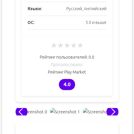
Языки:
Русский, Английский
ОС:
5.0 и выше
★
★
★
★
★
Рейтинг пользователей:
0.0
Проголосовало:
Рейтинг Play Market
4.0