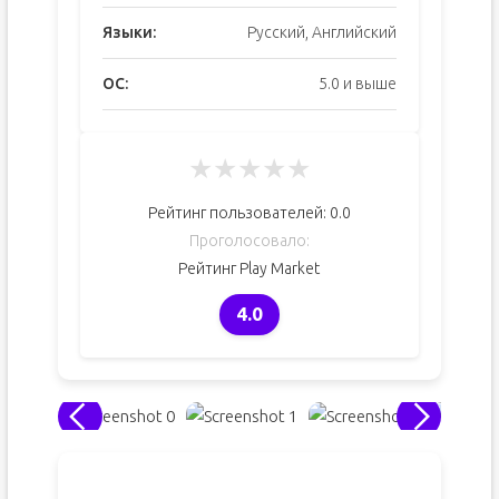
Языки:
Русский, Английский
ОС:
5.0 и выше
★
★
★
★
★
Рейтинг пользователей:
0.0
Проголосовало:
Рейтинг Play Market
4.0