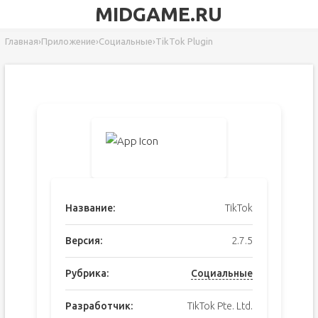
MIDGAME.RU
Главная
›
Приложение
›
Социальные
›
TikTok Plugin
Название:
TikTok
Версия:
2.7.5
Рубрика:
Социальные
Разработчик:
TikTok Pte. Ltd.