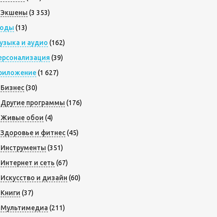
Экшены
(3 353)
оды
(13)
узыка и аудио
(162)
ерсонализация
(39)
риложение
(1 627)
Бизнес
(30)
Другие программы
(176)
Живые обои
(4)
Здоровье и фитнес
(45)
Инструменты
(351)
Интернет и сеть
(67)
Искусство и дизайн
(60)
Книги
(37)
Мультимедиа
(211)