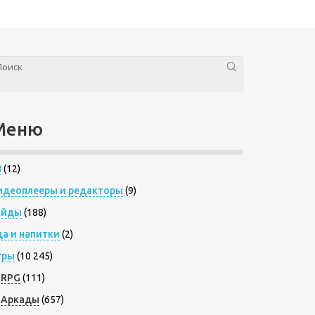
Меню
8
(12)
идеоплееры и редакторы
(9)
айды
(188)
да и напитки
(2)
гры
(10 245)
RPG
(111)
Аркады
(657)