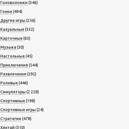
Головоломки
(346)
Гонки
(494)
Другие игры
(256)
Казуальные
(332)
Карточные
(63)
Музыка
(30)
Настольные
(45)
Приключения
(544)
Развлечения
(292)
Ролевые
(446)
Симуляторы
(2 228)
Спортивные
(198)
Спортивные игры
(24)
Стратегии
(478)
Хентай
(310)