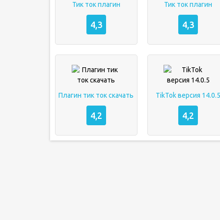
Тик ток плагин
Тик ток плагин
4,3
4,3
Плагин тик ток скачать
TikTok версия 14.0.
4,2
4,2