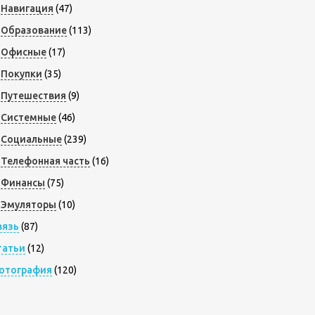
Навигация
(47)
Образование
(113)
Офисные
(17)
Покупки
(35)
Путешествия
(9)
Системные
(46)
Социальные
(239)
Телефонная часть
(16)
Финансы
(75)
Эмуляторы
(10)
вязь
(87)
татьи
(12)
отография
(120)