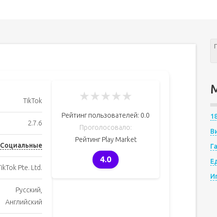
★
★
★
★
★
TikTok
Рейтинг пользователей:
0.0
1
2.7.6
Проголосовало:
В
Рейтинг Play Market
Социальные
Г
4.0
Е
TikTok Pte. Ltd.
И
Русский,
Английский