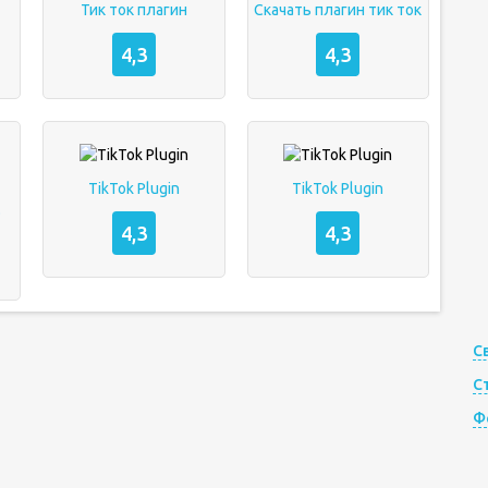
Тик ток плагин
Скачать плагин тик ток
4,3
4,3
TikTok Plugin
TikTok Plugin
5
4,3
4,3
С
С
Ф