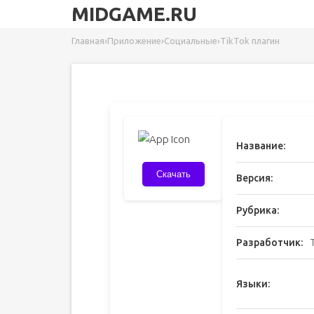
MIDGAME.RU
Главная
›
Приложение
›
Социальные
›
TikTok плагин
Название:
Скачать
Версия:
Рубрика:
Разработчик:
Языки: