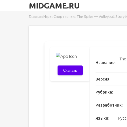
MIDGAME.RU
Главная
›
Игры
›
Спортивные
›
The Spike — Volleyball Story
The 
Название:
Скачать
Версия:
Рубрика:
Разработчик:
Языки:
Русс