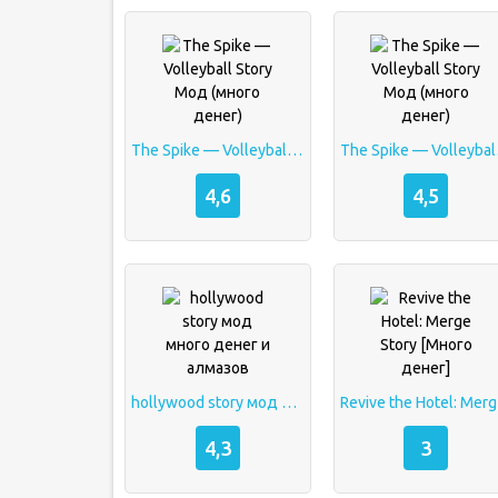
The Spike — Volleyball Story Мод (много денег)
The Spik
4,6
4,5
hollywood story мод много денег и алмазов
Revi
4,3
3