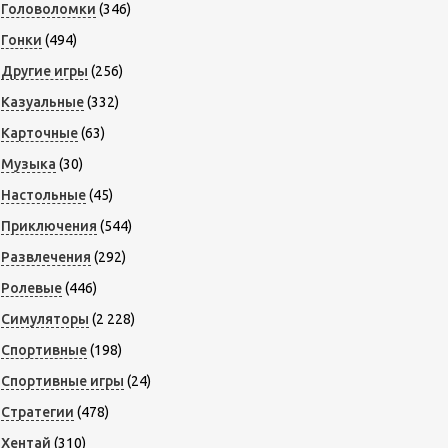
Головоломки
(346)
Гонки
(494)
Другие игры
(256)
Казуальные
(332)
Карточные
(63)
Музыка
(30)
Настольные
(45)
Приключения
(544)
Развлечения
(292)
Ролевые
(446)
Симуляторы
(2 228)
Спортивные
(198)
Спортивные игры
(24)
Стратегии
(478)
Хентай
(310)