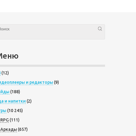
Меню
8
(12)
идеоплееры и редакторы
(9)
айды
(188)
да и напитки
(2)
гры
(10 245)
RPG
(111)
Аркады
(657)