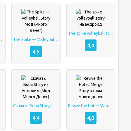
The spike volleyball story на андроид
e — Volleyball Story Мод (много денег)
The Spike — Volleyball Story Мод (много денег)
4,4
4,5
ve the Hotel: Merge Story [Много денег]
Скачать Boba Story на Андроид (Мод Много Денег)
Revive the Hotel: Merge Story взлом много денег
4,4
4,0