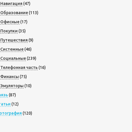
Навигация
(47)
Образование
(113)
Офисные
(17)
Покупки
(35)
Путешествия
(9)
Системные
(46)
Социальные
(239)
Телефонная часть
(16)
Финансы
(75)
Эмуляторы
(10)
вязь
(87)
татьи
(12)
отография
(120)