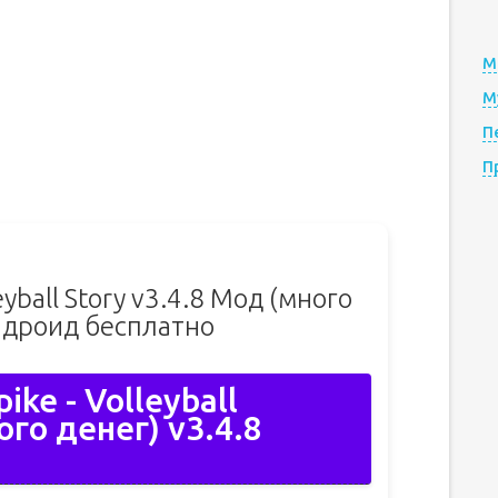
М
М
П
П
eyball Story v3.4.8 Мод (много
ндроид бесплатно
ike - Volleyball
ого денег) v3.4.8