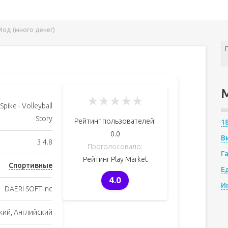
 Мод (много денег)
★
★
★
★
★
Spike - Volleyball
Story
Рейтинг пользователей:
1
0.0
В
3.4.8
Проголосовало:
Г
Рейтинг Play Market
Спортивные
Е
4.0
И
DAERI SOFT Inc
кий, Английский