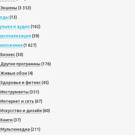
Экшены
(3 353)
оды
(13)
узыка и аудио
(162)
ерсонализация
(39)
риложение
(1 627)
Бизнес
(30)
Другие программы
(176)
Живые обои
(4)
Здоровье и фитнес
(45)
Инструменты
(351)
Интернет и сеть
(67)
Искусство и дизайн
(60)
Книги
(37)
Мультимедиа
(211)