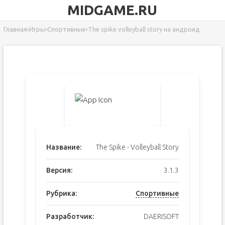
MIDGAME.RU
Главная
›
Игры
›
Спортивные
›
The spike volleyball story на андроид
Название:
The Spike - Volleyball Story
Версия:
3.1.3
Рубрика:
Спортивные
Разработчик:
DAERISOFT