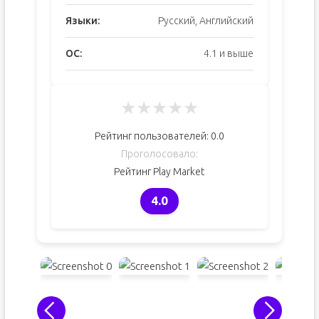
Языки:
Русский, Английский
ОС:
4.1 и выше
★
★
★
★
★
Рейтинг пользователей:
0.0
Проголосовало:
Рейтинг Play Market
4.0