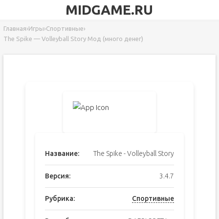
MIDGAME.RU
Главная
›
Игры
›
Спортивные
›
The Spike — Volleyball Story Мод (много денег)
Название:
The Spike - Volleyball Story
Версия:
3.4.7
Рубрика:
Спортивные