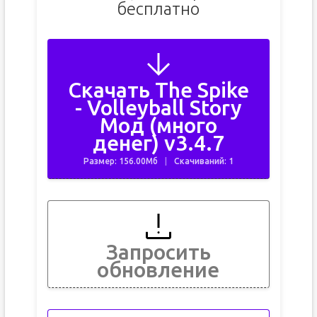
бесплатно
Скачать The Spike
- Volleyball Story
Мод (много
денег) v3.4.7
Размер: 156.00Мб
Скачиваний: 1
Запросить
обновление