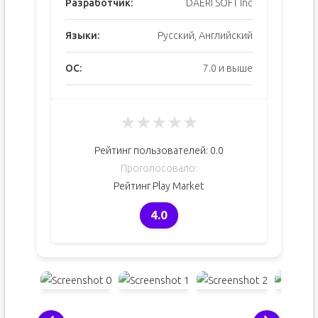
Разработчик:
DAERI SOFT Inc
Языки:
Русский, Английский
ОС:
7.0 и выше
★
★
★
★
★
Рейтинг пользователей:
0.0
Проголосовало:
Рейтинг Play Market
4.0