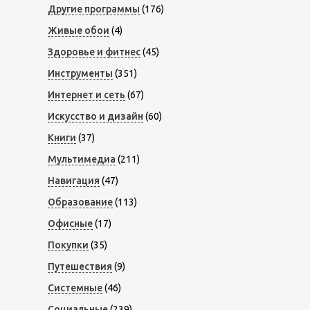
Другие программы
(176)
Живые обои
(4)
Здоровье и фитнес
(45)
Инструменты
(351)
Интернет и сеть
(67)
Искусство и дизайн
(60)
Книги
(37)
Мультимедиа
(211)
Навигация
(47)
Образование
(113)
Офисные
(17)
Покупки
(35)
Путешествия
(9)
Системные
(46)
Социальные
(239)