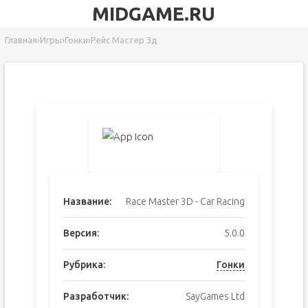
MIDGAME.RU
Главная
›
Игры
›
Гонки
›
Рейс Мастер 3д
Название:
Race Master 3D - Car Racing
Версия:
5.0.0
Рубрика:
Гонки
Разработчик:
SayGames Ltd