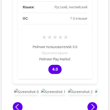
Языки:
Русский, Английский
ОС:
7.0 и выше
★
★
★
★
★
Рейтинг пользователей:
0.0
Проголосовало:
Рейтинг Play Market
4.0