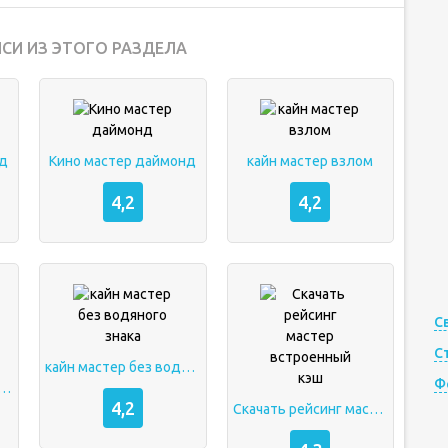
СИ ИЗ ЭТОГО РАЗДЕЛА
нд
Кино мастер даймонд
кайн мастер взлом
4,2
4,2
С
С
кайн мастер без водяного знака
Ф
тер про без водяного знака
4,2
Скачать рейсинг мастер встроенный кэш