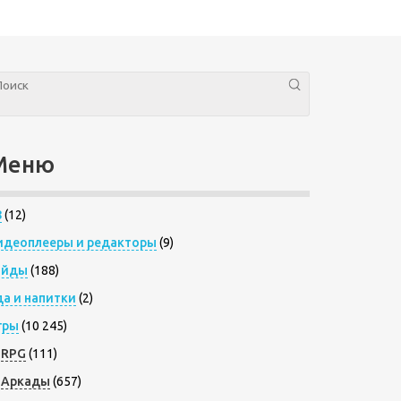
Меню
8
(12)
идеоплееры и редакторы
(9)
айды
(188)
да и напитки
(2)
гры
(10 245)
RPG
(111)
Аркады
(657)