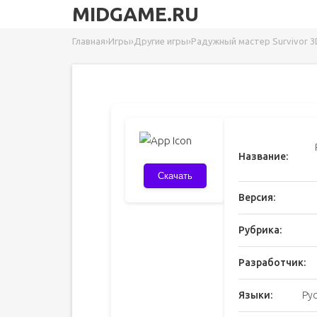
MIDGAME.RU
Главная
›
Игры
›
Другие игры
›
Радужный мастер Survivor 3
Название:
Скачать
Версия:
Рубрика:
Разработчик:
Языки:
Ру