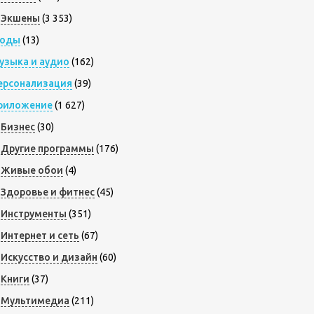
Экшены
(3 353)
оды
(13)
узыка и аудио
(162)
ерсонализация
(39)
риложение
(1 627)
Бизнес
(30)
Другие программы
(176)
Живые обои
(4)
Здоровье и фитнес
(45)
Инструменты
(351)
Интернет и сеть
(67)
Искусство и дизайн
(60)
Книги
(37)
Мультимедиа
(211)