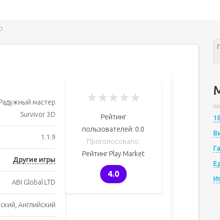
D
★
★
★
★
★
Радужный мастер
Survivor 3D
Рейтинг
1
пользователей:
0.0
В
1.1.9
Проголосовало:
Г
Рейтинг Play Market
Другие игры
Е
4.0
И
ABI Global LTD
сский, Английский