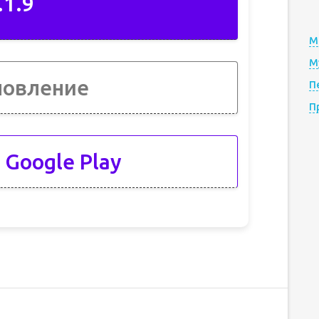
.1.9
М
М
новление
П
П
 Google Play