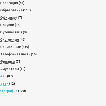
Навигация
(47)
Образование
(113)
Офисные
(17)
Покупки
(35)
Путешествия
(9)
Системные
(46)
Социальные
(239)
Телефонная часть
(16)
Финансы
(75)
Эмуляторы
(10)
вязь
(87)
татьи
(12)
отография
(120)