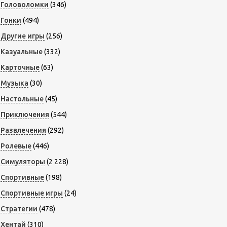
Головоломки
(346)
Гонки
(494)
Другие игры
(256)
Казуальные
(332)
Карточные
(63)
Музыка
(30)
Настольные
(45)
Приключения
(544)
Развлечения
(292)
Ролевые
(446)
Симуляторы
(2 228)
Спортивные
(198)
Спортивные игры
(24)
Стратегии
(478)
Хентай
(310)