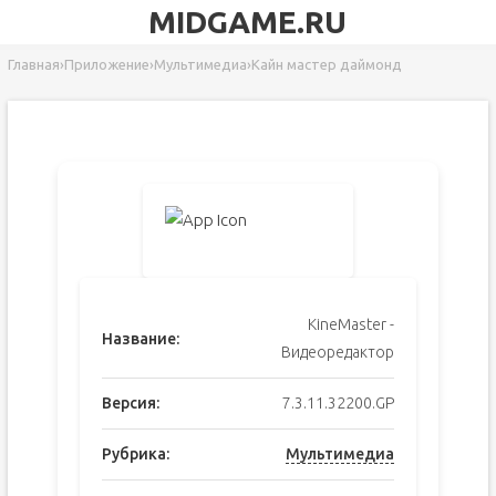
MIDGAME.RU
Главная
›
Приложение
›
Мультимедиа
›
Кайн мастер даймонд
KineMaster -
Название:
Видеоредактор
Версия:
7.3.11.32200.GP
Рубрика:
Мультимедиа