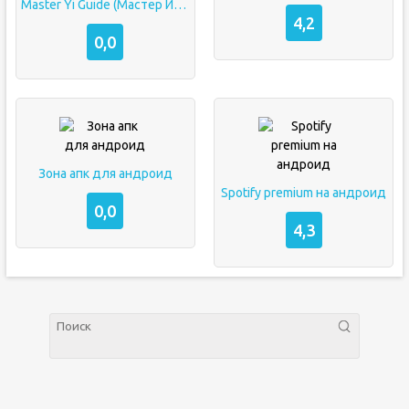
Master Yi Guide (Мастер Йи Гайд)
4,2
0,0
Зона апк для андроид
Spotify premium на андроид
0,0
4,3