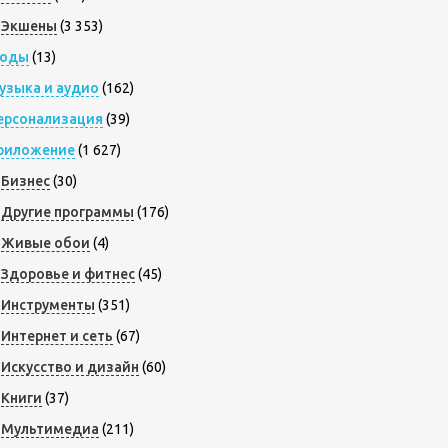
Экшены
(3 353)
оды
(13)
узыка и аудио
(162)
ерсонализация
(39)
риложение
(1 627)
Бизнес
(30)
Другие программы
(176)
Живые обои
(4)
Здоровье и фитнес
(45)
Инструменты
(351)
Интернет и сеть
(67)
Искусство и дизайн
(60)
Книги
(37)
Мультимедиа
(211)