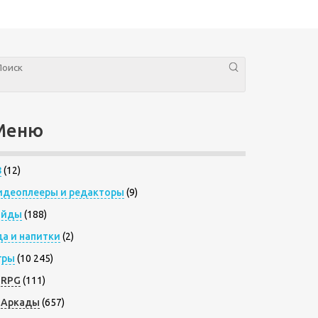
Меню
8
(12)
идеоплееры и редакторы
(9)
айды
(188)
да и напитки
(2)
гры
(10 245)
RPG
(111)
Аркады
(657)