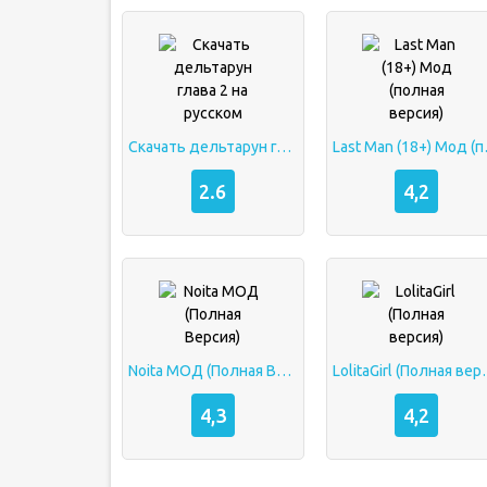
Скачать дельтарун глава 2 на русском
Last Man
2.6
4,2
Noita МОД (Полная Версия)
LolitaGirl
4,3
4,2