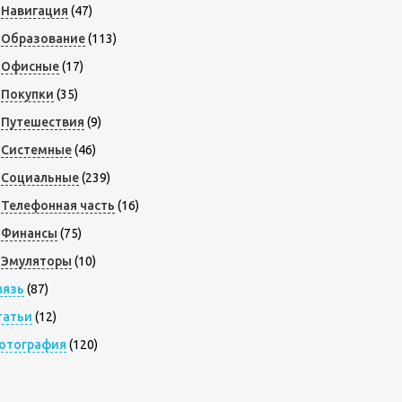
Навигация
(47)
Образование
(113)
Офисные
(17)
Покупки
(35)
Путешествия
(9)
Системные
(46)
Социальные
(239)
Телефонная часть
(16)
Финансы
(75)
Эмуляторы
(10)
вязь
(87)
татьи
(12)
отография
(120)