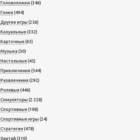
Головоломки
(346)
Гонки
(494)
Другие игры
(256)
Казуальные
(332)
Карточные
(63)
Музыка
(30)
Настольные
(45)
Приключения
(544)
Развлечения
(292)
Ролевые
(446)
Симуляторы
(2 228)
Спортивные
(198)
Спортивные игры
(24)
Стратегии
(478)
Хентай
(310)