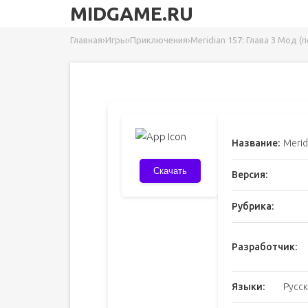
MIDGAME.RU
Главная
›
Игры
›
Приключения
›
Meridian 157: Глава 3 Мод (
Название:
Merid
Скачать
Версия:
Рубрика:
Разработчик:
Языки:
Русск