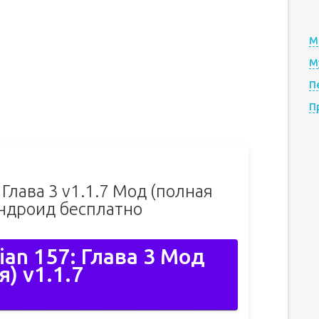
М
М
П
П
 Глава 3 v1.1.7 Мод (полная
Андроид бесплатно
ian 157: Глава 3 Мод
я) v1.1.7