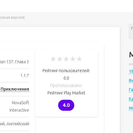
полная версия)
★
★
★
★
★
ian 157: Глава 3
Рейтинг пользователей:
1
1.1.7
0.0
В
Проголосовало:
Приключения
Г
Рейтинг Play Market
Е
NovaSoft
4.0
И
Interactive
ий, Английский