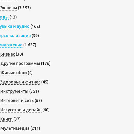
Экшены
(3 353)
оды
(13)
узыка и аудио
(162)
ерсонализация
(39)
риложение
(1 627)
Бизнес
(30)
Другие программы
(176)
Живые обои
(4)
Здоровье и фитнес
(45)
Инструменты
(351)
Интернет и сеть
(67)
Искусство и дизайн
(60)
Книги
(37)
Мультимедиа
(211)