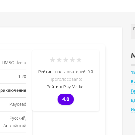
★
★
★
★
★
LIMBO demo
Рейтинг пользователей:
0.0
1
1.20
Проголосовало:
В
Рейтинг Play Market
риключения
Г
4.0
Е
Playdead
И
Русский,
Английский