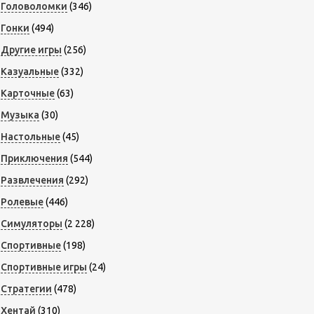
Головоломки
(346)
Гонки
(494)
Другие игры
(256)
Казуальные
(332)
Карточные
(63)
Музыка
(30)
Настольные
(45)
Приключения
(544)
Развлечения
(292)
Ролевые
(446)
Симуляторы
(2 228)
Спортивные
(198)
Спортивные игры
(24)
Стратегии
(478)
Хентай
(310)