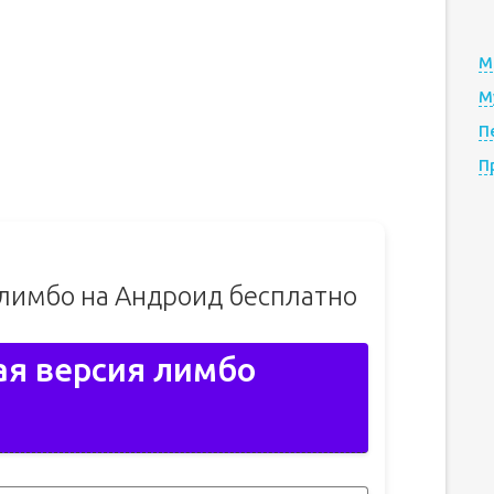
М
М
П
П
 лимбо на Андроид бесплатно
ая версия лимбо