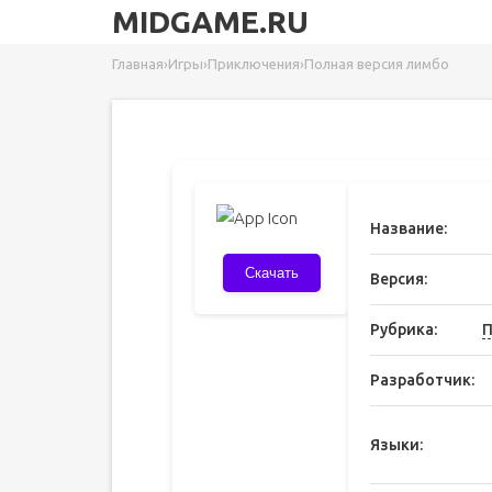
MIDGAME.RU
Главная
›
Игры
›
Приключения
›
Полная версия лимбо
Название:
Скачать
Версия:
Рубрика:
П
Разработчик:
Языки: