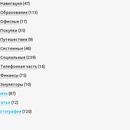
Навигация
(47)
Образование
(113)
Офисные
(17)
Покупки
(35)
Путешествия
(9)
Системные
(46)
Социальные
(239)
Телефонная часть
(16)
Финансы
(75)
Эмуляторы
(10)
вязь
(87)
татьи
(12)
отография
(120)