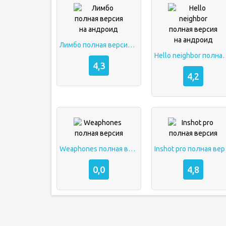
Лимбо полная версия на андроид
Hello neighbor полна
4,3
4,2
Weaphones полная версия
Insh
0,0
4,8