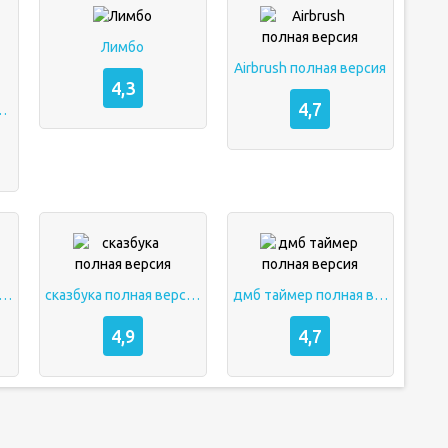
Лимбо
Airbrush полная версия
4,3
4,7
я версия на андроид
ot pro полная версия
сказбука полная версия
дмб таймер полная версия
4,9
4,7