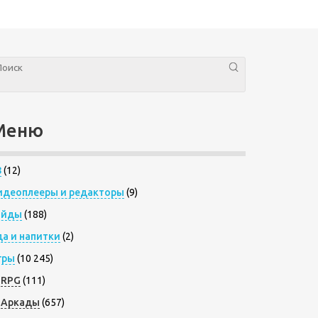
Меню
8
(12)
идеоплееры и редакторы
(9)
айды
(188)
да и напитки
(2)
гры
(10 245)
RPG
(111)
Аркады
(657)