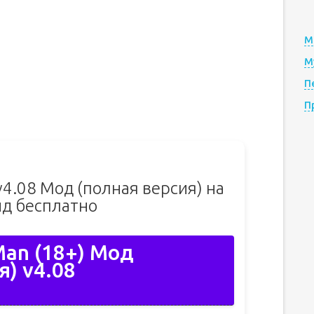
М
М
П
П
 v4.08 Мод (полная версия) на
д бесплатно
Man (18+) Мод
я) v4.08