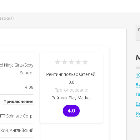
версия)
★
★
★
★
★
! Ninja Girls/Sexy
School
Рейтинг пользователей:
1
0.0
В
4.08
Проголосовало:
Г
Рейтинг Play Market
Приключения
Е
4.0
И
NTT Solmare Corp.
ский, Английский