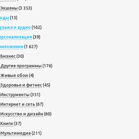
Экшены
(3 353)
оды
(13)
узыка и аудио
(162)
ерсонализация
(39)
риложение
(1 627)
Бизнес
(30)
Другие программы
(176)
Живые обои
(4)
Здоровье и фитнес
(45)
Инструменты
(351)
Интернет и сеть
(67)
Искусство и дизайн
(60)
Книги
(37)
Мультимедиа
(211)