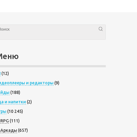
Меню
8
(12)
идеоплееры и редакторы
(9)
айды
(188)
да и напитки
(2)
гры
(10 245)
RPG
(111)
Аркады
(657)