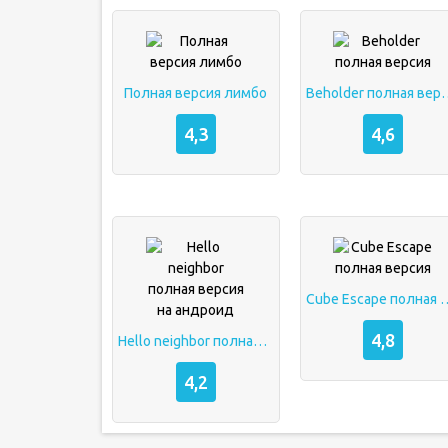
Полная версия лимбо
Beholder по
4,3
4,6
Cube Escape пол
4,8
Hello neighbor полная версия на андроид
4,2