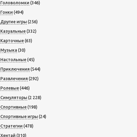
Головоломки
(346)
Гонки
(494)
Другие игры
(256)
Казуальные
(332)
Карточные
(63)
Музыка
(30)
Настольные
(45)
Приключения
(544)
Развлечения
(292)
Ролевые
(446)
Симуляторы
(2 228)
Спортивные
(198)
Спортивные игры
(24)
Стратегии
(478)
Хентай
(310)