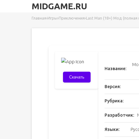
MIDGAME.RU
Главная
›
Игры
›
Приключения
›
Last Man (18+) Мод (полная 
Moe
Название:
Скачать
Версия:
Рубрика:
Разработчик:
Языки:
Рус