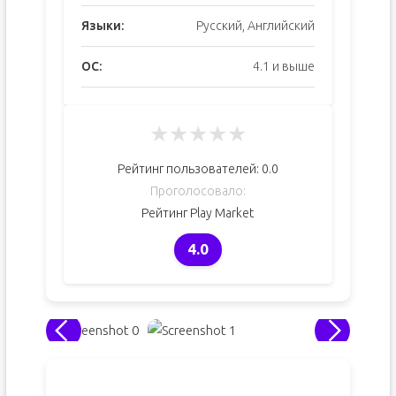
Языки:
Русский, Английский
ОС:
4.1 и выше
★
★
★
★
★
Рейтинг пользователей:
0.0
Проголосовало:
Рейтинг Play Market
4.0