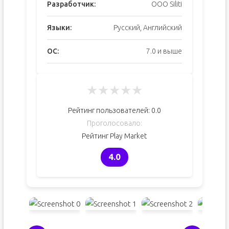
Разработчик:
OOO Siliti
Языки:
Русский, Английский
ОС:
7.0 и выше
★
★
★
★
★
Рейтинг пользователей:
0.0
Проголосовало:
Рейтинг Play Market
4.0