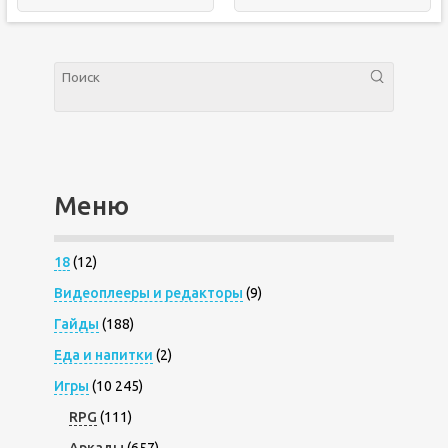
Меню
18
(12)
Видеоплееры и редакторы
(9)
Гайды
(188)
Еда и напитки
(2)
Игры
(10 245)
RPG
(111)