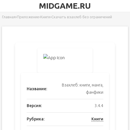
MIDGAME.RU
Главная
›
Приложение
›
Книги
›
Скачать взахлеб без ограничений
Взахлеб: книги, манга,
Название:
фанфики
Версия:
3.4.4
Рубрика:
Книги