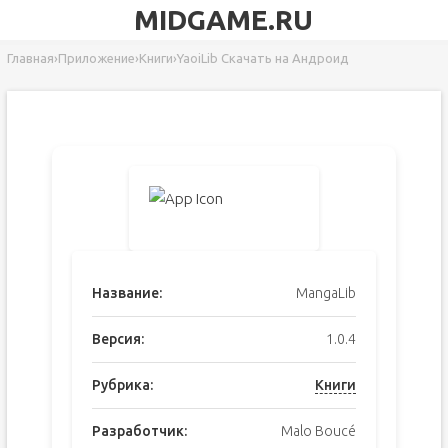
MIDGAME.RU
Главная
›
Приложение
›
Книги
›
YaoiLib Скачать на Андроид
Название:
MangaLib
Версия:
1.0.4
Рубрика:
Книги
Разработчик:
Malo Boucé