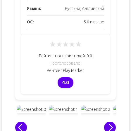
Языки:
Русский, Английский
ОС:
5.0 и выше
★
★
★
★
★
Рейтинг пользователей:
0.0
Проголосовало:
Рейтинг Play Market
4.0