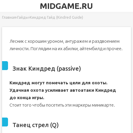
MIDGAME.RU
Главная
›
Гайды
›
Киндред Гайд (Kindred Guide)
Лесник с хорошим уроном, антуражем и раздвоением
личности. Поглядим на их абилки, айтембилд и прочее.
Знак Киндред (passive)
Киндред могут помечать цели для охоты.
Удачная охота усиливает автоатаки Киндред
до конца игры.
Стоит того чтобы посетить эти маркеры миникарте.
Танец стрел (Q)