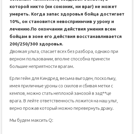
которой никто (ни союзник, ни враг) не может
умереть. Когда запас здоровья бойца достигает
10%, он становится невосприимчив у урону и
лечению.По окончании действия умения всем
бойцам в зоне его действия восстанавливается
200/250/300 здоровья.
Двоякая ульта, спасает всех без разбора, однако при
верном пользовании, вполне способна принести
большие неприятности врагам.
Ерли гейм для Киндред, весьма выгоден, поскольку,
имея приличные уроны со скилов и сбивая метки с
кемпов, можно стать неплохой занозой в зад**це
врага. В лейте ответственность ложится на наш ульт,
верно прожав который можно перевернуть драку.
Мы будем максить Q: