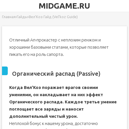
MIDGAME.RU
Главная
›
Гайды
›
Вел’Коз Гайд (Vel’koz Guide)
Отличный Ап-прокастер с неплохим ренжом и
хорошими базовыми статами, которые позволяет
пикать его на роль сапорта.
Органический распад (Passive)
Когда Вел’Коз поражает врагов своими
умениями, он накладывает на них эффект
Органического распада. Каждое третье умение
поглощает все заряды и наносит
дополнительный чистый урон.
Неплохой бонус к нашему урона, достаточно