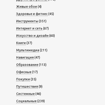
Живые обои
(4)
Здоровье и фитнес
(45)
Инструменты
(351)
Интернет и сеть
(67)
Искусство и дизайн
(60)
Книги
(37)
Мультимедиа
(211)
Навигация
(47)
Образование
(113)
Офисные
(17)
Покупки
(35)
Путешествия
(9)
Системные
(46)
Социальные
(239)