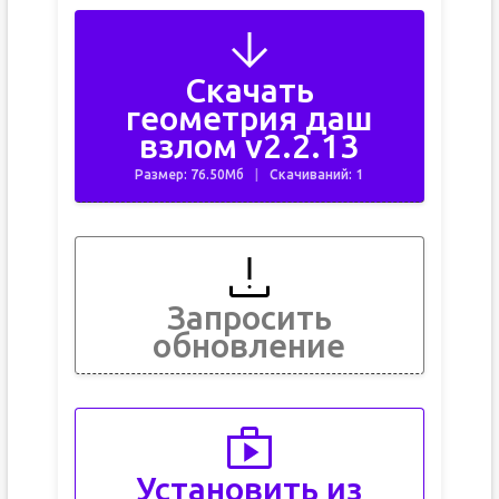
Скачать
геометрия даш
взлом v2.2.13
Размер: 76.50Мб
Скачиваний: 1
Запросить
обновление
Установить из