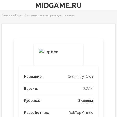
MIDGAME.RU
Главная
›
Игры
›
Экшены
›
геометрия даш взлом
Название:
Geometry Dash
Версия:
2.2.13
Рубрика:
Экшены
Разработчик:
RobTop Games