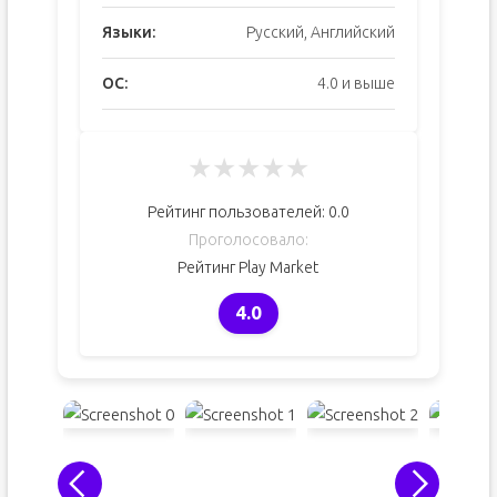
Языки:
Русский, Английский
ОС:
4.0 и выше
★
★
★
★
★
Рейтинг пользователей:
0.0
Проголосовало:
Рейтинг Play Market
4.0