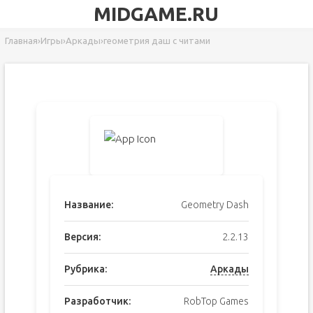
MIDGAME.RU
Главная
›
Игры
›
Аркады
›
геометрия даш с читами
Название:
Geometry Dash
Версия:
2.2.13
Рубрика:
Аркады
Разработчик:
RobTop Games