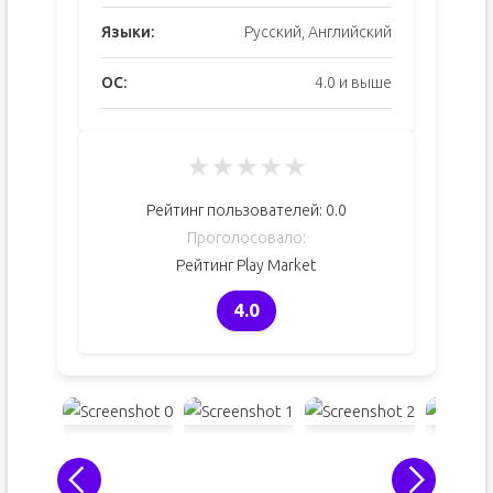
Языки:
Русский, Английский
ОС:
4.0 и выше
★
★
★
★
★
Рейтинг пользователей:
0.0
Проголосовало:
Рейтинг Play Market
4.0