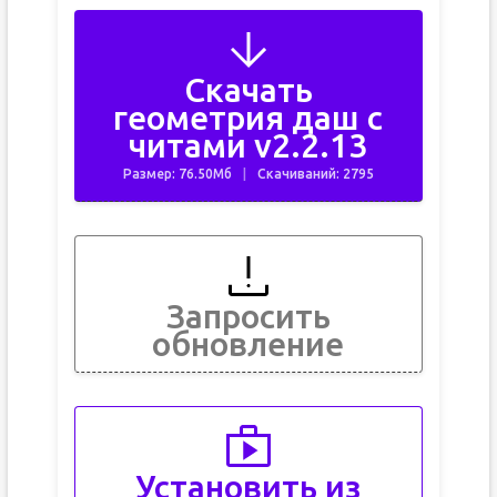
Скачать
геометрия даш с
читами v2.2.13
Размер: 76.50Мб
Скачиваний: 2795
Запросить
обновление
Установить из