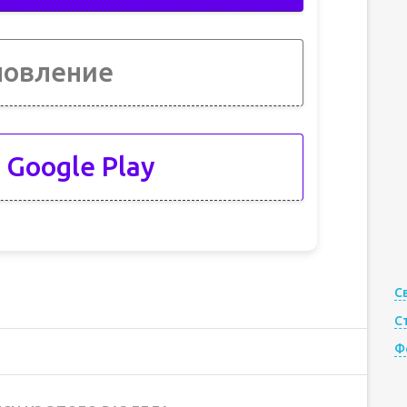
новление
 Google Play
С
С
Ф