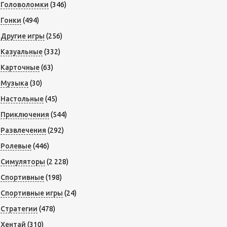
Головоломки
(346)
Гонки
(494)
Другие игры
(256)
Казуальные
(332)
Карточные
(63)
Музыка
(30)
Настольные
(45)
Приключения
(544)
Развлечения
(292)
Ролевые
(446)
Симуляторы
(2 228)
Спортивные
(198)
Спортивные игры
(24)
Стратегии
(478)
Хентай
(310)