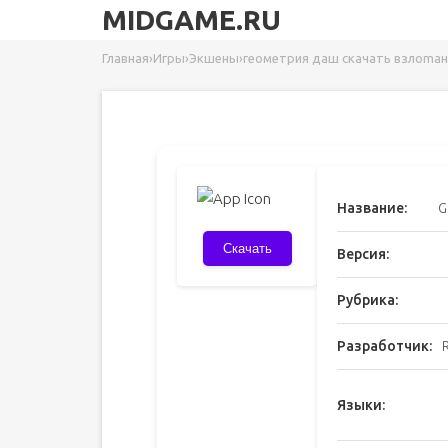
MIDGAME.RU
Главная
›
Игры
›
Экшены
›
геометрия даш скачать взлоmан
Название:
G
Скачать
Версия:
Рубрика:
Разработчик:
Языки: