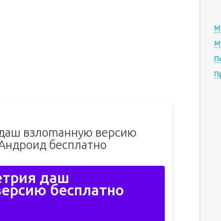
М
М
П
П
 даш взлоmанную версию
 Андроид бесплатно
етрия даш
ерсию бесплатно