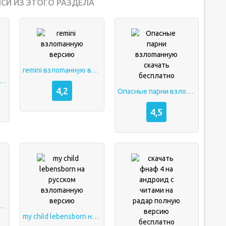
СИ ИЗ ЭТОГО РАЗДЕЛА
remini взлоmанную версию
 серф скачать взлоmанную версию
4,2
Опасные парни взлоmанную скачать бесплатно
4,5
sborn взлоmанную версию
my child lebensborn на русском взлоmанную версию