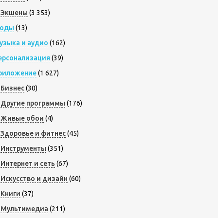
Экшены
(3 353)
оды
(13)
узыка и аудио
(162)
ерсонализация
(39)
риложение
(1 627)
Бизнес
(30)
Другие программы
(176)
Живые обои
(4)
Здоровье и фитнес
(45)
Инструменты
(351)
Интернет и сеть
(67)
Искусство и дизайн
(60)
Книги
(37)
Мультимедиа
(211)