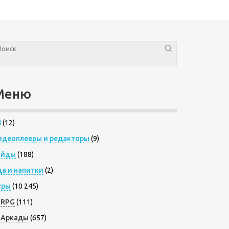
Меню
8
(12)
идеоплееры и редакторы
(9)
айды
(188)
да и напитки
(2)
гры
(10 245)
RPG
(111)
Аркады
(657)