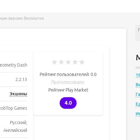
ную версию бесплатно
★
★
★
★
★
eometry Dash
Рейтинг пользователей:
0.0
1
2.2.13
Проголосовало:
В
Рейтинг Play Market
Экшены
Г
4.0
Е
RobTop Games
И
Русский,
Английский