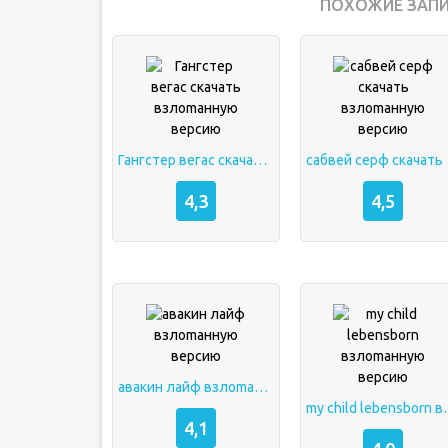
ПОХОЖИЕ ЗАПИ
Гангстер вегас скачать взлоmанную версию
сабвей
4,3
4,5
авакин лайф взлоmанную версию
my child leben
4,1