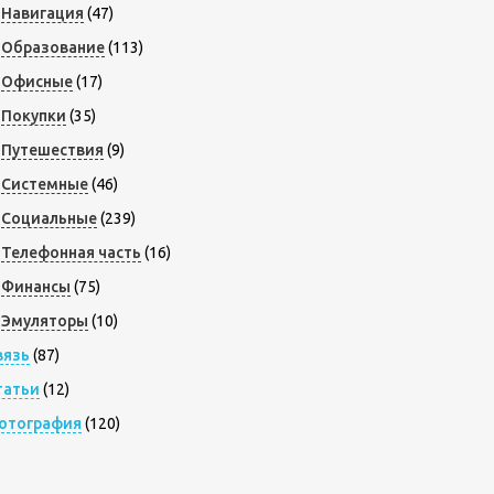
Навигация
(47)
Образование
(113)
Офисные
(17)
Покупки
(35)
Путешествия
(9)
Системные
(46)
Социальные
(239)
Телефонная часть
(16)
Финансы
(75)
Эмуляторы
(10)
вязь
(87)
татьи
(12)
отография
(120)