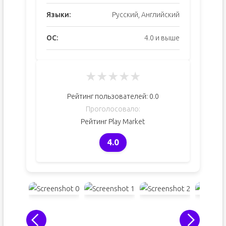
Языки:
Русский, Английский
ОС:
4.0 и выше
★
★
★
★
★
Рейтинг пользователей:
0.0
Проголосовало:
Рейтинг Play Market
4.0