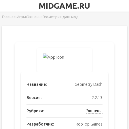
MIDGAME.RU
Главная
›
Игры
›
Экшены
›
Геометрия даш мод
Название:
Geometry Dash
Версия:
2.2.13
Рубрика:
Экшены
Разработчик:
RobTop Games