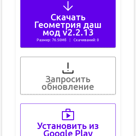
Скачать
Геометрия даш
мод v2.2.13
Размер: 76.50Мб
Скачиваний: 0
Запросить
обновление
Установить из
Google Play