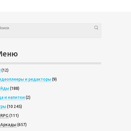
Меню
8
(12)
идеоплееры и редакторы
(9)
айды
(188)
да и напитки
(2)
гры
(10 245)
RPG
(111)
Аркады
(657)