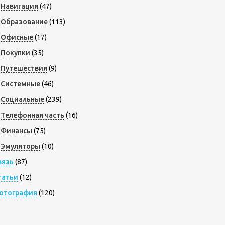
Навигация
(47)
Образование
(113)
Офисные
(17)
Покупки
(35)
Путешествия
(9)
Системные
(46)
Социальные
(239)
Телефонная часть
(16)
Финансы
(75)
Эмуляторы
(10)
вязь
(87)
татьи
(12)
отография
(120)