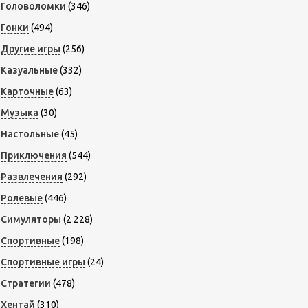
Головоломки
(346)
Гонки
(494)
Другие игры
(256)
Казуальные
(332)
Карточные
(63)
Музыка
(30)
Настольные
(45)
Приключения
(544)
Развлечения
(292)
Ролевые
(446)
Симуляторы
(2 228)
Спортивные
(198)
Спортивные игры
(24)
Стратегии
(478)
Хентай
(310)