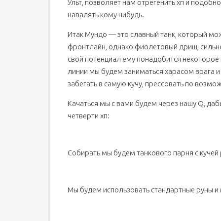
Ульт, позволяет нам отрегенить хп и подобно
навалять кому нибудь.
Итак Мундо — это славный танк, который мо
фронтлайн, однако фиолетовый дрищ, сильно
свой потенциал ему понадобится некоторое
линии мы будем заниматься харасом врага и
забегать в самую кучу, прессовать по возмо
Качаться мы с вами будем через нашу Q, даб
четверти хп:
Собирать мы будем танкового парня с кучей 
Мы будем использовать стандартные руны и 