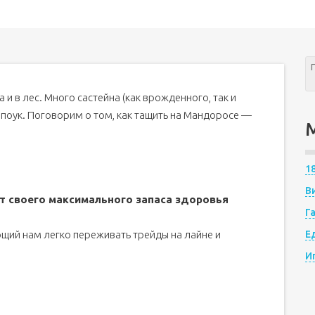
 и в лес. Много састейна (как врожденного, так и
 поук. Поговорим о том, как тащить на Мандоросе —
1
В
т своего максимального запаса здоровья
Г
ющий нам легко переживать трейды на лайне и
Е
И