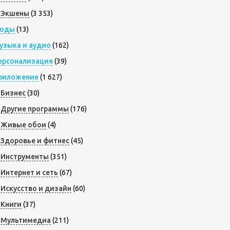
Экшены
(3 353)
оды
(13)
узыка и аудио
(162)
ерсонализация
(39)
риложение
(1 627)
Бизнес
(30)
Другие программы
(176)
Живые обои
(4)
Здоровье и фитнес
(45)
Инструменты
(351)
Интернет и сеть
(67)
Искусство и дизайн
(60)
Книги
(37)
Мультимедиа
(211)