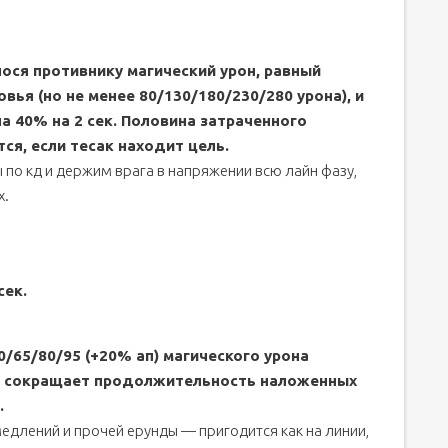
ося противнику магический урон, равный
вья (но не менее 80/130/180/230/280 урона), и
а 40% на 2 сек. Половина затраченного
я, если тесак находит цель.
 по кд и держим врага в напряжении всю лайн фазу,
х.
сек.
/65/80/95 (+20% ап) магического урона
и сокращает продолжительность наложенных
.
медлений и прочей ерунды — пригодится как на линии,