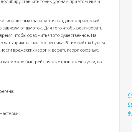
 волибиру станчить тонны урона и при этом еще и
жет хорошенько навалять и продавить вражеский
 зависим от шмоток. Для того чтобы реализовать
 время чтобы сфармить чтото существенное. На
 ждать прихода нашего лесника. В тимфайтах будем
жности вражеских керри и дефать керри союзных.
ы как можно быстрей начать отрывать ею куски, по
регена:
С
С
мастерки:
Ф