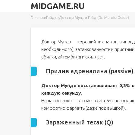
MIDGAME.RU
Главная
›
Гайды
›
Доктор Мундо Гайд (Dr. Mundo Guide)
Доктор Мундо — хороший пик на топ, а иногда
необходимого), затанкованность и приятный
абилки, айтембилд и скиллсет.
Прилив адреналина (passive)
Доктор Мундо восстанавливает 0,3% о
каждую секунду.
Наша пассивка — это мега састейн, позволя
комфортно фармить (даже под вышкой).
Зараженный тесак (Q)