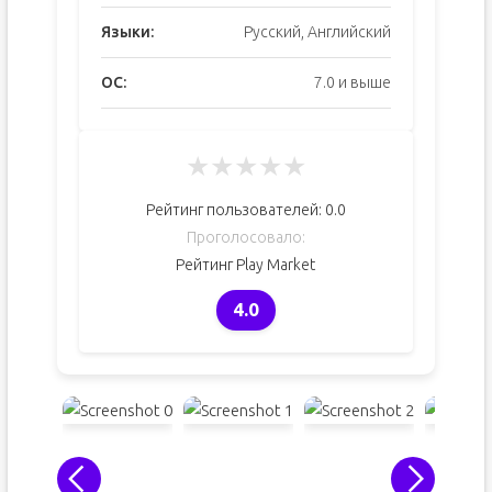
Языки:
Русский, Английский
ОС:
7.0 и выше
★
★
★
★
★
Рейтинг пользователей:
0.0
Проголосовало:
Рейтинг Play Market
4.0