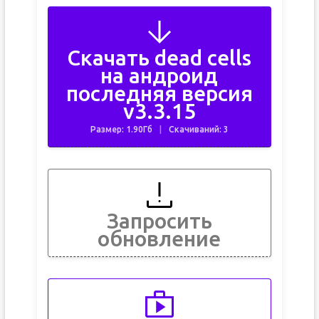
Скачать dead cells
на андроид
последняя версия
v3.3.15
Размер: 1.90Гб
Скачиваний: 3
Запросить
обновление