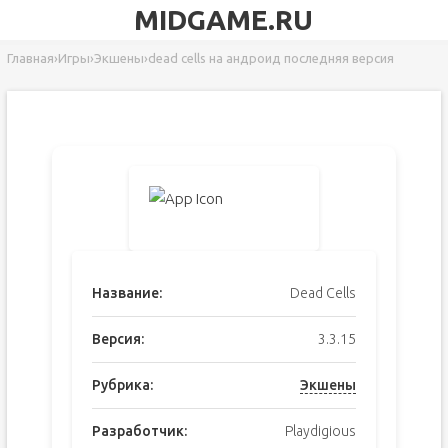
MIDGAME.RU
Главная
›
Игры
›
Экшены
›
dead cells на андроид последняя версия
Название:
Dead Cells
Версия:
3.3.15
Рубрика:
Экшены
Разработчик:
Playdigious