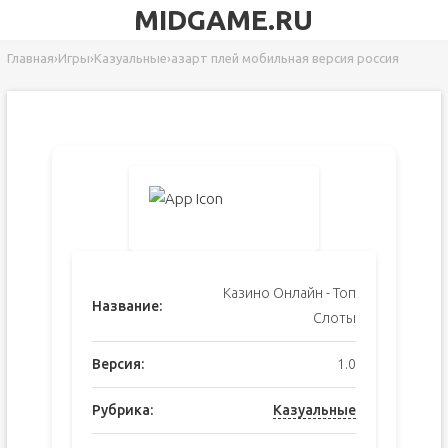
MIDGAME.RU
Главная
›
Игры
›
Казуальные
›
азарт плей мобильная версия россия
Казино Онлайн - Топ
Название:
Слоты
Версия:
1.0
Рубрика:
Казуальные