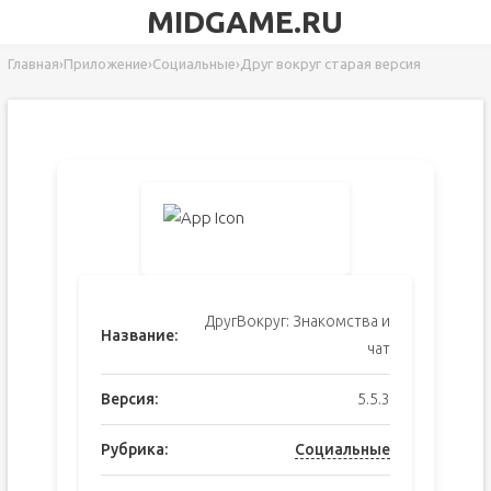
MIDGAME.RU
Главная
›
Приложение
›
Социальные
›
Друг вокруг старая версия
ДругВокруг: Знакомства и
Название:
чат
Версия:
5.5.3
Рубрика:
Социальные