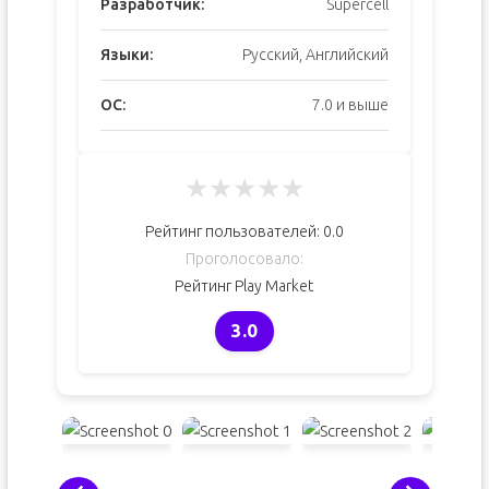
Разработчик:
Supercell
Языки:
Русский, Английский
ОС:
7.0 и выше
★
★
★
★
★
Рейтинг пользователей:
0.0
Проголосовало:
Рейтинг Play Market
3.0