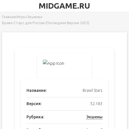
MIDGAME.RU
Главная
›
Игры
›
Экшены
›
Бравл Старс для России (Последняя Версия 2023)
Название:
Brawl Stars
Версия:
52.183
Рубрика:
Экшены