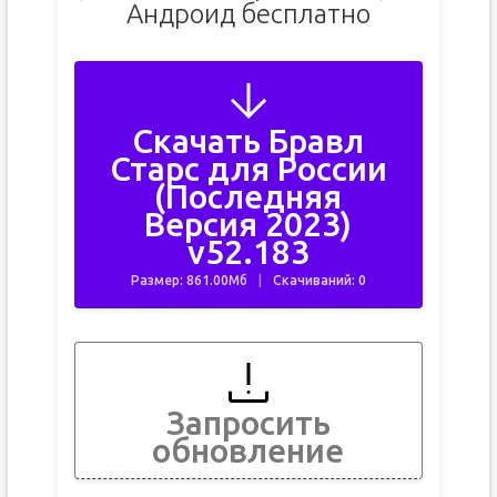
Андроид бесплатно
Скачать Бравл
Старс для России
(Последняя
Версия 2023)
v52.183
Размер: 861.00Мб
Скачиваний: 0
Запросить
обновление