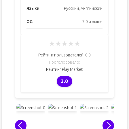
Языки:
Русский, Английский
ОС:
7.0 и выше
★
★
★
★
★
Рейтинг пользователей:
0.0
Проголосовало:
Рейтинг Play Market
3.0