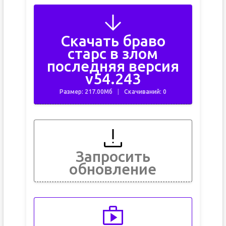
Скачать браво
старс в злом
последняя версия
v54.243
Размер: 217.00Мб
Скачиваний: 0
Запросить
обновление