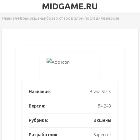
MIDGAME.RU
Главная
›
Игры
›
Экшены
›
браво старс в злом последняя версия
Название:
Brawl Stars
Версия:
54.243
Рубрика:
Экшены
Разработчик:
Supercell