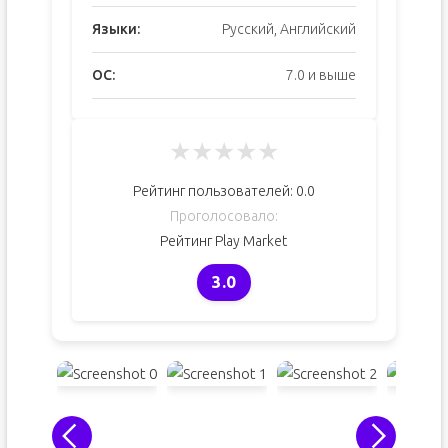
Языки:
Русский, Английский
ОС:
7.0 и выше
★
★
★
★
★
Рейтинг пользователей:
0.0
Проголосовало:
Рейтинг Play Market
3.0