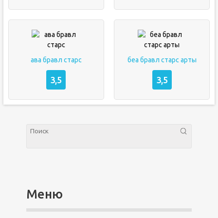
ава бравл старс
беа бравл старс арты
3,5
3,5
Меню