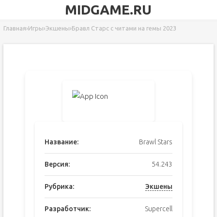
MIDGAME.RU
Главная
›
Игры
›
Экшены
›
Бравл Старс с читами на гемы 2023
Название:
Brawl Stars
Версия:
54.243
Рубрика:
Экшены
Разработчик:
Supercell