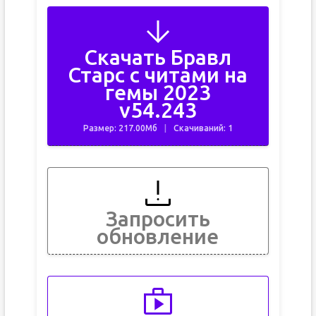
Скачать Бравл
Старс с читами на
гемы 2023
v54.243
Размер: 217.00Мб
Скачиваний: 1
Запросить
обновление