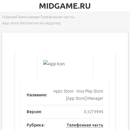
MIDGAME.RU
Главная
›
Приложение
›
Телефонная часть
›
App store бесплатно на андроид
Apps Store - Your Play Store
Название:
[App Store] Manager
Версия:
0.3279994
Рубрика:
Телефонная часть