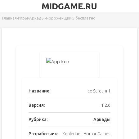
MIDGAME.RU
Главная
›
Игры
›
Аркады
›
мороженщик 5 бесплатно
Название:
Ice Scream 1
Версия:
1.2.6
Рубрика:
Аркады
Разработчик:
Keplerians Horror Games