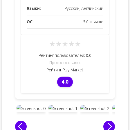
Языки:
Русский, Английский
ОС:
5.0 и выше
★
★
★
★
★
Рейтинг пользователей:
0.0
Проголосовало:
Рейтинг Play Market
4.0