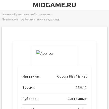
MIDGAME.RU
Главная
›
Приложение
›
Системные
›
Плеймаркет ру бесплатно на андроид
Название:
Google Play Market
Версия:
28.9.12
Рубрика:
Системные