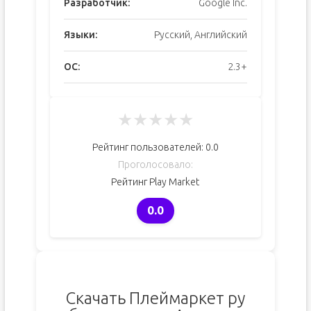
Разработчик:
Google Inc.
Языки:
Русский, Английский
ОС:
2.3+
★
★
★
★
★
Рейтинг пользователей:
0.0
Проголосовало:
Рейтинг Play Market
0.0
Скачать Плеймаркет ру