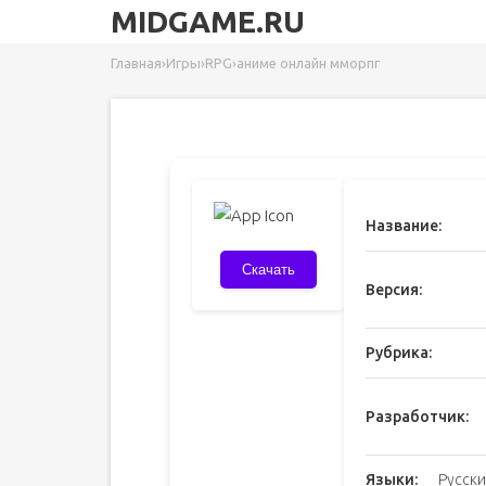
MIDGAME.RU
Главная
›
Игры
›
RPG
›
аниме онлайн мморпг
Название:
Скачать
Версия:
Рубрика:
Разработчик:
Языки:
Русски