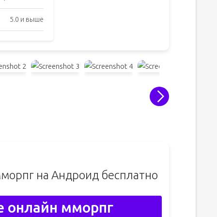
5.0 и выше
мморпг на Андроид бесплатно
е онлайн мморпг