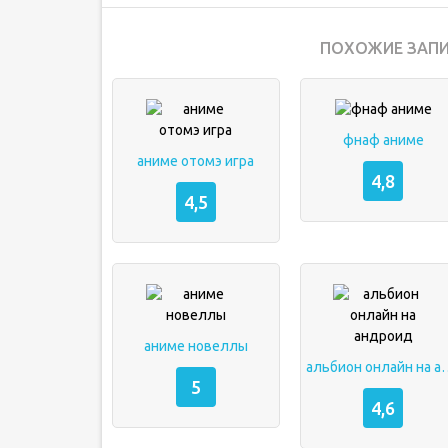
ПОХОЖИЕ ЗАПИ
фнаф аниме
аниме отомэ игра
4,8
4,5
аниме новеллы
альбион онлай
5
4,6