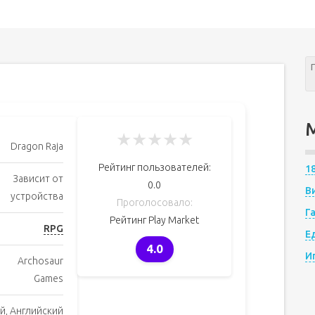
★
★
★
★
★
Dragon Raja
Рейтинг пользователей:
1
Зависит от
0.0
В
устройства
Проголосовало:
Г
Рейтинг Play Market
RPG
Е
4.0
И
Archosaur
Games
й, Английский