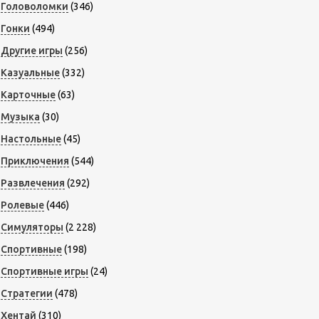
Головоломки
(346)
Гонки
(494)
Другие игры
(256)
Казуальные
(332)
Карточные
(63)
Музыка
(30)
Настольные
(45)
Приключения
(544)
Развлечения
(292)
Ролевые
(446)
Симуляторы
(2 228)
Спортивные
(198)
Спортивные игры
(24)
Стратегии
(478)
Хентай
(310)