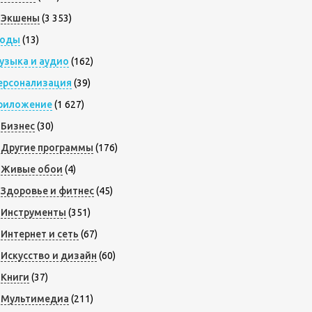
Экшены
(3 353)
оды
(13)
узыка и аудио
(162)
ерсонализация
(39)
риложение
(1 627)
Бизнес
(30)
Другие программы
(176)
Живые обои
(4)
Здоровье и фитнес
(45)
Инструменты
(351)
Интернет и сеть
(67)
Искусство и дизайн
(60)
Книги
(37)
Мультимедиа
(211)