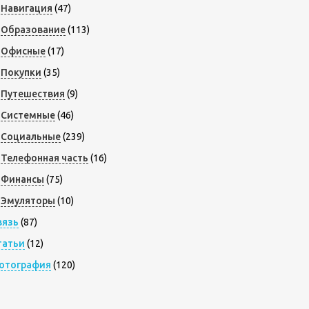
Навигация
(47)
Образование
(113)
Офисные
(17)
Покупки
(35)
Путешествия
(9)
Системные
(46)
Социальные
(239)
Телефонная часть
(16)
Финансы
(75)
Эмуляторы
(10)
вязь
(87)
татьи
(12)
отография
(120)