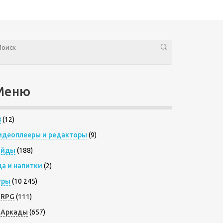
Меню
8
(12)
идеоплееры и редакторы
(9)
айды
(188)
да и напитки
(2)
гры
(10 245)
RPG
(111)
Аркады
(657)