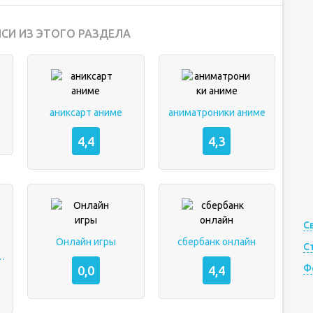
СИ ИЗ ЭТОГО РАЗДЕЛА
аниксарт аниме
аниматроники аниме
4,4
4,3
С
Онлайн игры
сбербанк онлайн
С
н на андроид
Ф
0,0
4,4