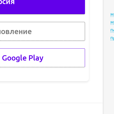
рсия
М
М
новление
П
П
 Google Play